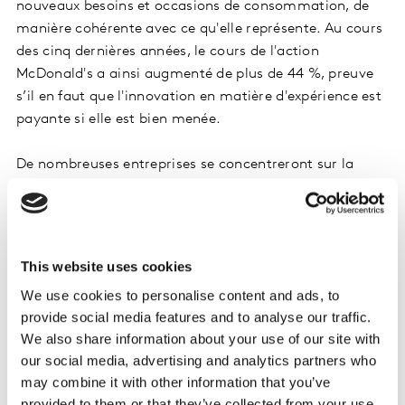
nouveaux besoins et occasions de consommation, de
manière cohérente avec ce qu'elle représente. Au cours
des cinq dernières années, le cours de l'action
McDonald's a ainsi augmenté de plus de 44 %, preuve
s’il en faut que l'innovation en matière d'expérience est
payante si elle est bien menée.
De nombreuses entreprises se concentreront sur la
création d'expériences sans couture, c'est-à-dire des
expériences qui répondent systématiquement aux
besoins de manière simple, tout au long du parcours du
client. Cependant, un parcours sans couture ne suffira
This website uses cookies
pas, à lui seul, à générer une valeur ajoutée à long
We use cookies to personalise content and ads, to
terme, certaines expériences jugées « banales »
provide social media features and to analyse our traffic.
pouvant passer inaperçues.
We also share information about your use of our site with
our social media, advertising and analytics partners who
Pour offrir une expérience de marque unique, les
may combine it with other information that you’ve
marques doivent donc proposer une expérience
provided to them or that they’ve collected from your use