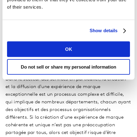
différenciée et mémorable, conforme à leur promesse
of their services.
de marque et suscitant des émotions positives pour
renforcer l'affinité à la marque.
Show details
Comment l'innovation peut-elle contribuer à
créer une expérience de marque réussie ?
OK
1. Renforcer l'expérience dans le cadre d'un
processus d'innovation complexe
Do not sell or share my personal information
Dans le secteur des services en particulier, la création
et la diffusion d'une expérience de marque
exceptionnelle est un processus complexe et difficile,
qui implique de nombreux départements, chacun ayant
des objectifs et des processus organisationnels
différents. Si la création d’une expérience de marque
cohérente et unique n’est pas une préoccupation
partagée par tous, alors cet objectif risque d’être