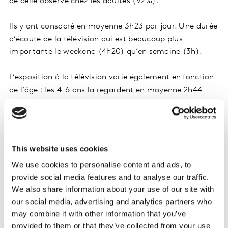
de celle observé chez les adultes (92%).
Ils y ont consacré en moyenne 3h23 par jour. Une durée
d’écoute de la télévision qui est beaucoup plus
importante le weekend (4h20) qu’en semaine (3h).
L’exposition à la télévision varie également en fonction
de l’âge : les 4-6 ans la regardent en moyenne 2h44
quand les 11-14 ans y consacrent près de 3h57.
89% des parents déclarent limiter le temps passé
devant les écrans de leurs enfants dont 55% dès qu’ils
This website uses cookies
le peuvent. Ils sont également nombreux à surveiller ce
We use cookies to personalise content and ads, to
que regardent leurs enfants, notamment en discutant
provide social media features and to analyse our traffic.
régulièrement des contenus qu’ils regardent ou
We also share information about your use of our site with
consultent sur Internet.
our social media, advertising and analytics partners who
may combine it with other information that you’ve
Près de 3 parents sur 4 déclarent être prêts à payer
provided to them or that they’ve collected from your use