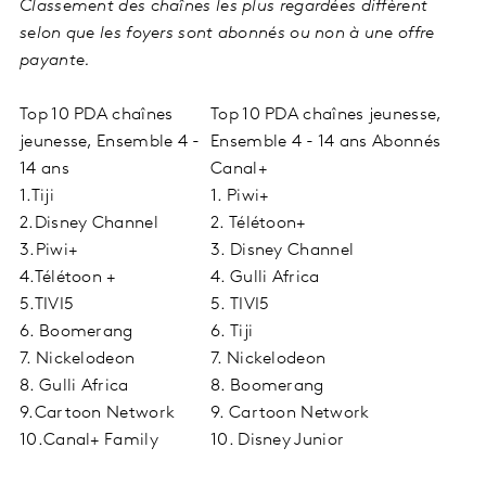
Classement des chaînes les plus regardées diffèrent
selon que les foyers sont abonnés ou non à une offre
payante.
Top 10 PDA chaînes
Top 10 PDA chaînes jeunesse,
jeunesse, Ensemble 4 -
Ensemble 4 - 14 ans Abonnés
14 ans
Canal+
1.Tiji
1. Piwi+
2.Disney Channel
2. Télétoon+
3.Piwi+
3. Disney Channel
4.Télétoon +
4. Gulli Africa
5.TIVI5
5. TIVI5
6. Boomerang
6. Tiji
7. Nickelodeon
7. Nickelodeon
8. Gulli Africa
8. Boomerang
9.Cartoon Network
9. Cartoon Network
10.Canal+ Family
10. Disney Junior