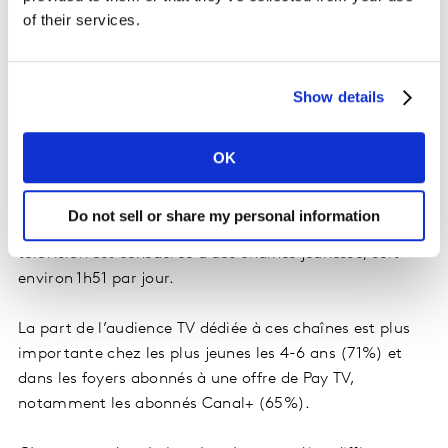
pour recevoir des chaînes jeunesse. Des chaînes dont ils
of their services.
attendent en priorité qu’elles apprennent à leurs
enfants des connaissances sur leurs cultures (61%) et
sur le monde (47%). Et qu’elles leur fassent découvrir
Show details
les sciences (37%).
OK
Une écoute TV largement consacrée aux
chaînes jeunesse
Do not sell or share my personal information
55% du temps passé par les 4-14 ans devant la
télévision est consacrée à des chaînes jeunesse, soit
environ 1h51 par jour.
La part de l’audience TV dédiée à ces chaînes est plus
importante chez les plus jeunes les 4-6 ans (71%) et
dans les foyers abonnés à une offre de Pay TV,
notamment les abonnés Canal+ (65%).