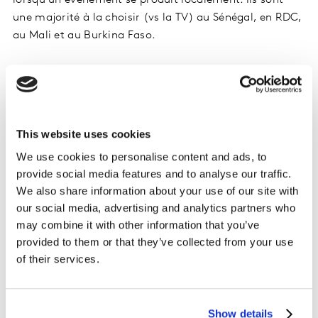
une majorité à la choisir (vs la TV) au Sénégal, en RDC,
au Mali et au Burkina Faso.
L’écoute de la radio concerne majoritairement des
stations nationales publiques ou privées. Elles
comptabilisent 82% des parts d’audience.
This website uses cookies
We use cookies to personalise content and ads, to
Détail des durées d’écoutes total Radio et top 3
provide social media features and to analyse our traffic.
audience veille par pays :
We also share information about your use of our site with
our social media, advertising and analytics partners who
may combine it with other information that you’ve
provided to them or that they’ve collected from your use
of their services.
Show details