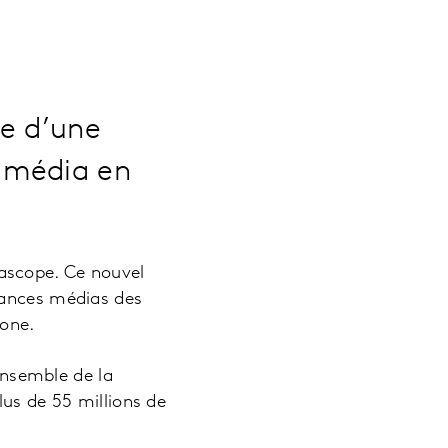
ce d’une
 média en
cascope. Ce nouvel
mances médias des
hone.
ensemble de la
lus de 55 millions de