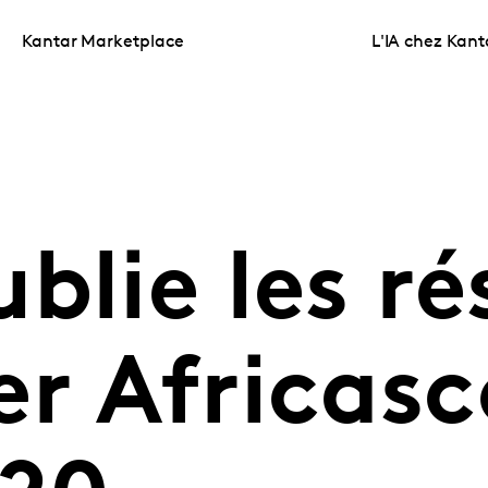
Kantar Marketplace
L'IA chez Kant
blie les ré
er Africas