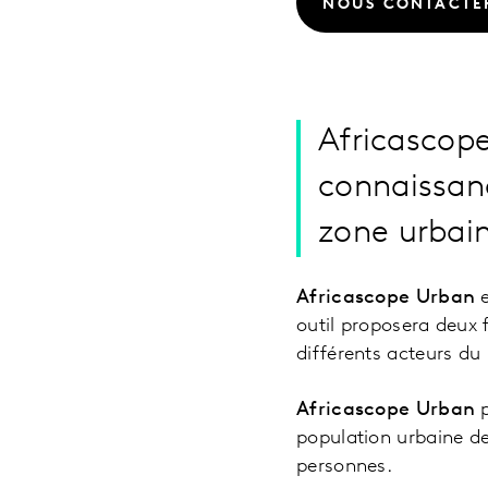
NOUS CONTACTE
Africascope
connaissan
zone urbai
Africascope Urban
e
outil proposera deux
différents acteurs du
Africascope Urban
p
population urbaine de
personnes.