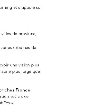
rning et s’appuie sur
villes de province,
 zones urbaines de
voir une vision plus
zone plus large que
or chez France
Urban est
« une
ublics »