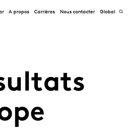
ar
A propos
Carrières
Nous contacter
Global
sultats
cope