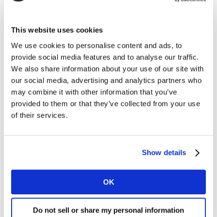
L'omniprésence publicitaire se heurte à un
consommateur qui filtre davantage, consciemment
(Ad bloqueur…) ou inconsciemment.
This website uses cookies
We use cookies to personalise content and ads, to
Il est nécessaire, notamment en digital, de créer une
provide social media features and to analyse our traffic.
expérience qui compte en engageant le consommateur
We also share information about your use of our site with
avec une sélection de points de contact porteurs d'un
our social media, advertising and analytics partners who
contenu pertinent et de qualité. En effet, la qualité
may combine it with other information that you’ve
créative des contenus est clé pour une stratégie
provided to them or that they’ve collected from your use
d'activation efficace.
of their services.
Il est essentiel également de comprendre chaque cible
visée et sa tolérance aux publicités notamment en
Show details
digital. Les internautes veulent avoir le contrôle, les
marque doivent travailler avec des formats adaptés
OK
aux différentes plateformes. Sur le digital, nos études
ont montré la nécessité d'adapter les contenus aux
Do not sell or share my personal information
différents environnements de diffusion pour prendre en