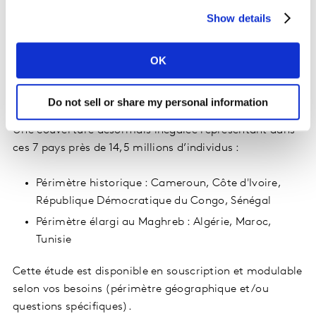
Comment sont-ils accompagnés pour regarder la
Show details
télévision ?
Qu'attendent les parents en termes de
programmation des chaines jeunesse ?
OK
Quel est l'accès des enfants à Internet et quelles
sont les activités réalisées en ligne ?
Do not sell or share my personal information
Une couverture désormais inégalée représentant dans
ces 7 pays près de 14,5 millions d’individus :
Périmètre historique : Cameroun, Côte d'Ivoire,
République Démocratique du Congo, Sénégal
Périmètre élargi au Maghreb : Algérie, Maroc,
Tunisie
Cette étude est disponible en souscription et modulable
selon vos besoins (périmètre géographique et/ou
questions spécifiques).