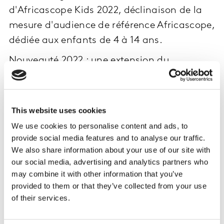
d'Africascope Kids 2022, déclinaison de la
mesure d'audience de référence Africascope,
dédiée aux enfants de 4 à 14 ans.
Nouveauté 2022 : une extension du
périmètre géographique de l’étude au
Maghreb.
Cette étude permet de comprendre la consommation
This website uses cookies
média des enfants en Afrique pour alimenter vos
We use cookies to personalise content and ads, to
stratégies de croissance sur le continent sur cette cible
provide social media features and to analyse our traffic.
:
We also share information about your use of our site with
our social media, advertising and analytics partners who
Quelle consommation média des enfants d'Afrique
may combine it with other information that you’ve
francophone ?
provided to them or that they’ve collected from your use
of their services.
Quel temps accordent-t-ils aux chaines jeunesse et
quels sont leurs programmes favoris ?