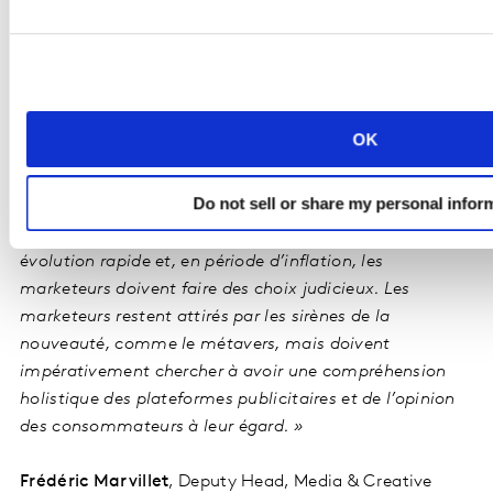
- FORMATS MEDIA
- MARQUES M
Les publicités…
Les publicités
1)À la TV
1)Sur Instagr
2) Dans des vidéo en ligne
2) Sur YouTub
3) À l’occasion d’évènements sponsorisés
3) Sur Google
OK
Do not sell or share my personal infor
Anne-Lise Toursel,
Head of Media & Creative France,
commente
« L’environnement média connait une
évolution rapide et, en période d’inflation, les
marketeurs doivent faire des choix judicieux. Les
marketeurs restent attirés par les sirènes de la
nouveauté, comme le métavers, mais doivent
impérativement chercher à avoir une compréhension
holistique des plateformes publicitaires et de l’opinion
des consommateurs à leur égard. »
Frédéric Marvillet
, Deputy Head, Media & Creative