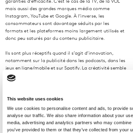
garanties d’efficacité. C’est le cas de la TV, de la VOL
mais aussi des grandes marques média comme
Instagram, YouTube et Google. À l’inverse, les
consommateurs sont davantage séduits par les
formats et les plateformes moins largement utilisés et
donc peu saturés par du contenu publicitaire.
Ils sont plus réceptifs quand il s’agit d’innovation,
notamment sur la publicité dans les podcasts, dans les
jeux en ligne/mobile et sur Spotify. La créativité semble
donc un moyen de réconcilier les professionnels du
marketing et les consommateurs.
This website uses cookies
We use cookies to personalise content and ads, to provide s
MARKETEURS
MARKETEURS
analyse our traffic. We also share information about your use 
Top 3 France de la réceptivité
Top 3 France d
media, advertising and analytics partners who may combine it
publicitaire (*)
(*)
you’ve provided to them or that they’ve collected from your us