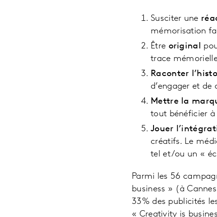
Susciter une
réa
mémorisation fa
Être
original
pou
trace mémorielle
Raconter l’his
d’engager et de 
Mettre la marq
tout bénéficier 
Jouer l’intégra
créatifs. Le mé
tel et/ou un « é
Parmi les 56 campagne
business » (à Cannes, 
33% des publicités les
« Creativity is busine