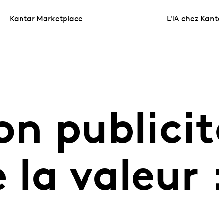
Kantar Marketplace
L'IA chez Kant
on publicit
 la valeur :