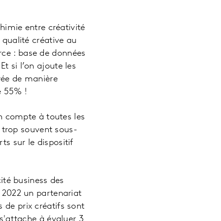
chimie entre créativité
 qualité créative au
rce : base de données
t si l’on ajoute les
oyée de manière
de 55% !
en compte à toutes les
 trop souvent sous-
s sur le dispositif
cité business des
2022 un partenariat
 de prix créatifs sont
 s'attache à évaluer 3