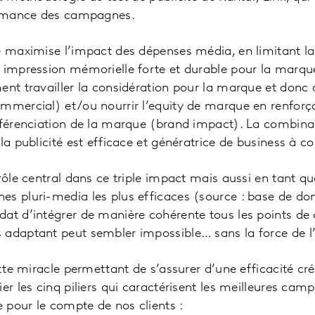
rmance des campagnes.
e maximise l’impact des dépenses média, en limitant la 
 impression mémorielle forte et durable pour la marque
ent travailler la considération pour la marque et donc 
mmercial) et/ou nourrir l’equity de marque en renforç
fférenciation de la marque (brand impact). La combinai
 la publicité est efficace et génératrice de business à 
 rôle central dans ce triple impact mais aussi en tant q
es pluri-media les plus efficaces (source : base de do
at d’intégrer de manière cohérente tous les points de 
adaptant peut sembler impossible… sans la force de l’i
cette miracle permettant de s’assurer d’une efficacité c
er les cinq piliers qui caractérisent les meilleures cam
 pour le compte de nos clients :