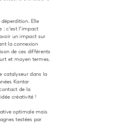
déperdition. Elle
 : c’est l’impact
avoir un impact sur
ant la connexion
son de ces différents
court et moyen termes.
ue catalyseur dans la
nnées Kantar
contact de la
dée créativité !
réative optimale mais
pagnes testées par