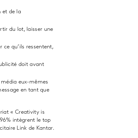
 et de la
tir du lot, laisser une
r ce qu’ils ressentent,
ublicité doit avant
fs média eux-mêmes
message en tant que
at « Creativity is
 96% intègrent le top
itaire Link de Kantar.