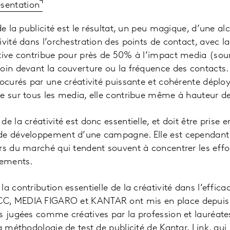
ésentation
de la publicité est le résultat, un peu magique, d’une al
vité dans l’orchestration des points de contact, avec la
ative contribue pour près de 50% à l’impact media (sou
oin devant la couverture ou la fréquence des contacts. E
rocurés par une créativité puissante et cohérente dépl
ée sur tous les media, elle contribue même à hauteur 
e la créativité est donc essentielle, et doit être prise 
de développement d’une campagne. Elle est cependant
rs du marché qui tendent souvent à concentrer les effort
ssements.
a contribution essentielle de la créativité dans l’effica
C, MEDIA FIGARO et KANTAR ont mis en place depuis 
s jugées comme créatives par la profession et lauréates
a méthodologie de test de publicité de Kantar, Link, qui