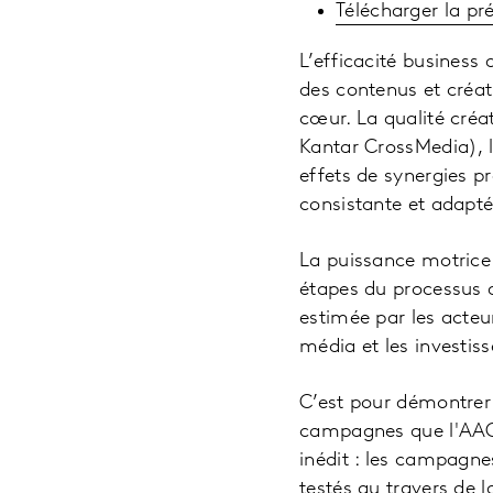
Télécharger la pr
L’efficacité business 
des contenus et créati
cœur. La qualité cré
Kantar CrossMedia), l
effets de synergies p
consistante et adapt
La puissance motrice d
étapes du processus 
estimée par les acteu
média et les investi
C’est pour démontrer l
campagnes que l'AAC
inédit : les campagne
testés au travers de l