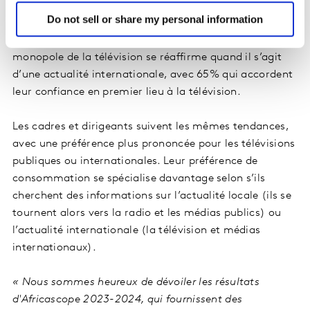
Lorsqu’un événement se produit dans le pays, 89% font
Do not sell or share my personal information
confiance dans les médias traditionnels pour s’informer
: 56% pour la télévision et 33% pour la radio. Ce
monopole de la télévision se réaffirme quand il s’agit
d’une actualité internationale, avec 65% qui accordent
leur confiance en premier lieu à la télévision.
Les cadres et dirigeants suivent les mêmes tendances,
avec une préférence plus prononcée pour les télévisions
publiques ou internationales. Leur préférence de
consommation se spécialise davantage selon s’ils
cherchent des informations sur l’actualité locale (ils se
tournent alors vers la radio et les médias publics) ou
l’actualité internationale (la télévision et médias
internationaux).
« Nous sommes heureux de dévoiler les résultats
d'Africascope 2023-2024, qui fournissent des