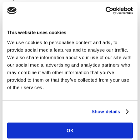
et au Mali, réduisant ainsi l’offre média disponible pour
les populations de ces deux pays.
La distribution du temps consacré à chaque média
This website uses cookies
reste globalement stable.
We use cookies to personalise content and ads, to
provide social media features and to analyse our traffic.
L’usage des messageries instantanées s’aligne sur la
We also share information about your use of our site with
couverture Internet. La consommation vidéo via des
our social media, advertising and analytics partners who
services de SVOD est stable et reste encore très
may combine it with other information that you’ve
confidentielle. »
déclare
Florence Ginier
, Directrice
provided to them or that they’ve collected from your use
Conseil, Kantar Insights.
of their services.
Une
confiance réaffirmée dans les médias
Show details
traditionnels
pour s’informer sur l’actualité :
la majorité se tourne vers la télévision et un
quart vers la radio.
OK