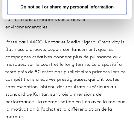
nous faisons un focus sur « Creativity for change » un
Do not sell or share my personal information
dispositif qui démontre le pouvoir de la communication
sur les transformations sociétales et
environnementales.
Porté par l'AACC, Kantar et Media Figaro, Creativity is
Business a prouvé, depuis son lancement, que les
campagnes créatives donnent plus de puissance aux
marques, sur le court et le long terme. Le dispositif a
testé près de 80 créations publicitaires primées lors de
compétitions créatives prestigieuses, qui ont toutes,
sans exception, obtenu des résultats supérieurs au
standard de Kantar, sur trois dimensions de
performance : la mémorisation en lien avec la marque,
la motivation à l'achat et la différenciation de la
marque.