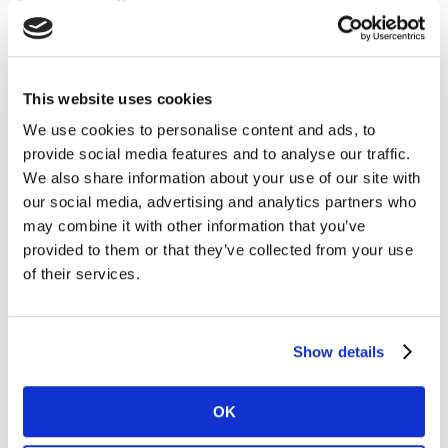
consécutive, nos experts présenteront lors
des Cannes Lions 2024, les performances
des campagnes françaises récompensées
This website uses cookies
dans les grands prix internationaux.
We use cookies to personalise content and ads, to
provide social media features and to analyse our traffic.
Depuis son lancement, le programme
Creativity is
We also share information about your use of our site with
business
continue de prouver chiffres à l'appui que la
our social media, advertising and analytics partners who
créativité est génératrice de valeur pour les marques.
may combine it with other information that you’ve
provided to them or that they’ve collected from your use
Les résultats de tests, réalisés par Kantar, le
of their services.
démontrent : les campagnes récompensées pour leur
excellence créative par les professionnels, sont plus
efficaces pour les marques.
Show details
Les agences et les marques présentes lors de la
OK
conférence, dévoilent les coulisses des campagnes et
les leviers de succès. Et grande nouveauté cette année,