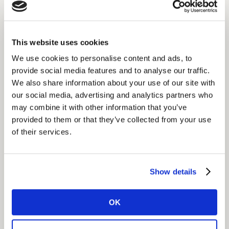
l'efficacité du partenariat avec Captain Marvel
Approche
This website uses cookies
Nous avons utilisé Context Lab au Royaume-Uni et en
We use cookies to personalise content and ads, to
Turquie pour évaluer l'impact sur la marque de leurs
provide social media features and to analyse our traffic.
vidéos postées sur Facebook et Instagram, et établir
We also share information about your use of our site with
des diagnostics créatifs pour comprendre les réactions
our social media, advertising and analytics partners who
des consommateurs à l'égard du contenu.
may combine it with other information that you’ve
provided to them or that they’ve collected from your use
Insight
of their services.
A l'instar du partenariat avec Captain Marvel de
Disney, les KPI ont été améliorés avec succès sur les
Show details
deux marchés - entraînant une hausse significative des
mesures de brand awareness et une sensibilisation
accrue aux initiatives à l'égard des femmes chez
OK
Vodafone. Les contextes dans lesquels les créations ont
été réalisées (Facebook et Instagram) se sont avérés