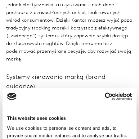
jednak elastyczności, a uzyskiwane z nich dane
pochodzą z czasochłonnych ankiet realizowanych
wśród konsumentów. Dzięki Kantar możesz wyjść poza
tradycyjny tracking marek i korzystać z efektywnego
(„zwinnego”) systemu, który zapewnia szybki dostęp
do kluczowych insightów. Dzięki temu możesz
podejmować przemyślane decyzje, aby rozwijać swoją
markę.
Systemy kierowania marką (brand
guidance)
Dostosowany do Twoich potrzeb system brand
guidance umożliwi zintegrowanie wszystkich źródeł
danych, w tym badań konsumenckich, danych z
This website uses cookies
wyszukiwarek, mediów społecznościowych i sprzedaży.
We use cookies to personalise content and ads, to
Wszystkie insighty będą dostępne w ramach jednej,
provide social media features and to analyse our traffic.
przyjaznej w użyciu platformy. Oznacza to, że system