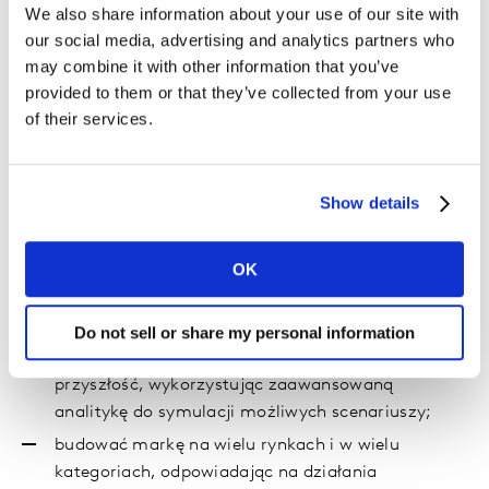
We also share information about your use of our site with
brand guidance można zbudować w celu zapewnienia
our social media, advertising and analytics partners who
Ci niezbędnej wiedzy o marce. Dzięki temu możesz:
may combine it with other information that you’ve
provided to them or that they’ve collected from your use
przekonać się, jak Twoja marka radzi sobie w
of their services.
porównaniu z konkurencją, odwołując się do
zweryfikowanych wskaźników powiązanych z
wartością marki, co pozwala uzasadnić inwestycje
Show details
marketingowe;
zmaksymalizować sukces kampanii
OK
marketingowych, optymalizując media mix lub
strategię dla touchpointów, bądź inwestując w
najlepiej „pracujące” reklamy i treści reklamowe;
Do not sell or share my personal information
zidentyfikować szanse dla Twojej marki na
przyszłość, wykorzystując zaawansowaną
analitykę do symulacji możliwych scenariuszy;
budować markę na wielu rynkach i w wielu
kategoriach, odpowiadając na działania