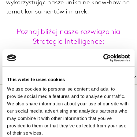
wykorzystując nasze unikalne know-how na
temat konsumentów i marek.
Poznaj bliżej nasze rozwiązania
Strategic Intelligence:
This website uses cookies
We use cookies to personalise content and ads, to
provide social media features and to analyse our traffic.
We also share information about your use of our site with
Strategie, które stymulują rozwój
our social media, advertising and analytics partners who
may combine it with other information that you’ve
marek i tworzą wartość.
provided to them or that they’ve collected from your use
of their services.
W Kantar Consulting rozumiemy, jak trudno jest