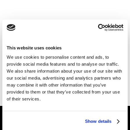
На головну
... або пошукайте серед
інсайтів
, галузей
This website uses cookies
нашої
екпертизи
чи
секторів
, в яких ми
We use cookies to personalise content and ads, to
працюємо.
provide social media features and to analyse our traffic.
We also share information about your use of our site with
Потрібна допомога?
Написати нам.
our social media, advertising and analytics partners who
may combine it with other information that you’ve
provided to them or that they’ve collected from your use
of their services.
Show details