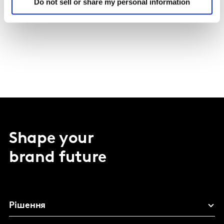
Do not sell or share my personal information
Політика протидії хабарництву та корупції
Shape your
brand future
Рішення