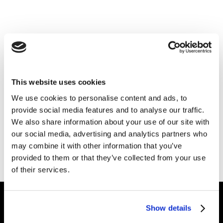
На головну
... або пошукайте серед
інсайтів
, галузей
This website uses cookies
нашої
екпертизи
чи
секторів
, в яких ми
We use cookies to personalise content and ads, to
працюємо.
provide social media features and to analyse our traffic.
We also share information about your use of our site with
Потрібна допомога?
Написати нам.
our social media, advertising and analytics partners who
may combine it with other information that you’ve
provided to them or that they’ve collected from your use
of their services.
Show details