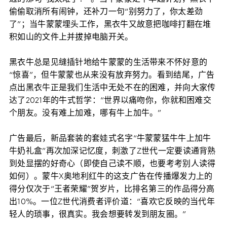
偷偷取消所有闹钟，还补刀一句“别努力了，你太差劲
了”；当牛蒙蒙埋头工作，黑衣牛又故意把咖啡打翻在堆
积如山的文件上并拔掉电脑开关。
黑衣牛总是见缝插针地给牛蒙蒙的生活带来不怀好意的
“惊喜”，但牛蒙蒙也从来没有放弃努力。看到结尾，广告
点出黑衣牛正是我们生活中无处不在的困难，并向大家传
达了2021年的牛式哲学：“世界以痛吻你，你就和困难交
个朋友。没有难上加难，哪有牛上加牛。”
广告最后，新品套装的套娃式名字“牛蒙蒙猛牛牛上加牛
牛奶礼盒”再次加深记忆度，刺激了Z世代一定要读通背熟
到处显摆的好奇心（即使自己读不顺，也要考考别人读得
如何）。蒙牛X奥地利红牛的这支广告在传播爆发力上的
得分仅次于“王者荣耀”贺岁片，比排名第三的作品得分高
出10%。一位Z世代消费者评价道：“喜欢它反映的当代年
轻人的琐事，很真实。我会想要转发到朋友圈。”