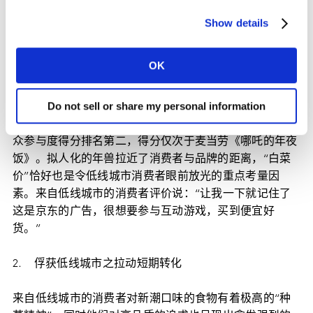
启了升级版搞怪计划，按“传统习俗”在街头大闹了一场。
最后，“年兽”被点燃的鞭炮送上了天，鞭炮炸出了漫天飞
Show details
舞的红包、福袋和礼品，象征着年货节的多重福利折扣。
紧接着“来京东，炸年兽，分10亿现金红包”的宣传语跳
OK
出，重磅的折扣力度唤起消费者参与活动的热情，强化了
创意与品牌的关联度。
Do not sell or share my personal information
在所有进入消费者评测的春节广告中，这支广告的低线观
众参与度得分排名第二，得分仅次于麦当劳《哪吒的年夜
饭》。拟人化的年兽拉近了消费者与品牌的距离，“白菜
价”恰好也是令低线城市消费者眼前放光的重点考量因
素。来自低线城市的消费者评价说：“让我一下就记住了
这是京东的广告，很想要参与互动游戏，买到便宜好
货。”
2. 俘获低线城市之拉动短期转化
来自低线城市的消费者对新潮口味的食物有着极高的“种