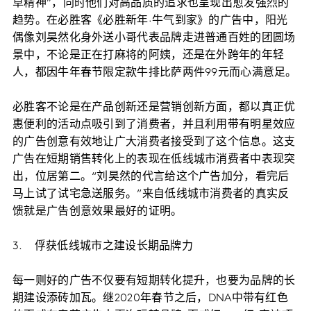
草精神”，同时他们对高品质的追求也呈现出愈发强烈的
趋势。在必胜客《必胜新年·牛气到家》的广告中，阳光
偶像刘昊然化身外送小哥代表品牌走进普通百姓的团圆场
景中，不论是正在打麻将的阿姨，还是在外跨年的年轻
人，都因牛年春节限定款牛排比萨两件99元而心满意足。
必胜客不论是在产品创新还是营销创新方面，都以真正优
惠便利的活动点吸引到了消费者，并且利用带有明星效应
的广告创意有效地让广大消费者接受到了这个信息。这支
广告在短期销售转化上的表现在低线城市消费者中表现突
出，位居第二。“刘昊然的代言给这个广告加分，看完后
马上试了试宅急送服务。”来自低线城市消费者的真实反
馈就是广告创意效果最好的证明。
3. 俘获低线城市之建设长期品牌力
每一则好的广告不仅要有短期转化提升，也要为品牌的长
期建设添砖加瓦。继2020年春节之后，DNA中带有红色