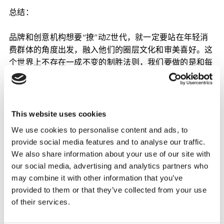
总结：
品牌和创意机构想要“撩”动Z世代，就一定要站在年轻消
费群体的角度出发，融入他们的圈层文化和审美喜好。这
个世界上不存在一成不变的制胜法则，我们要做的是和每
一个年代的年轻人共同成长。热爱他们所热爱的，尊重他
们所尊重的。热爱他们所热爱的，尊重他们所尊重的。凯
度期待以专业广告测试方案，结合品牌自身特点助力实施
广告创意多元化落地，实现品牌营销效益最大化。
This website uses cookies
We use cookies to personalise content and ads, to
赢得低线城市消费者：以情感打动人心，以价
provide social media features and to analyse our traffic.
We also share information about your use of our site with
值留住人心
our social media, advertising and analytics partners who
1. 俘获低线城市之打造高参与度
may combine it with other information that you’ve
provided to them or that they’ve collected from your use
作为京东年货节的“常驻嘉宾”，爱捣乱的京东年兽今年再
of their services.
次准时营业。在京东《炸年兽·享年味》的广告里，它开