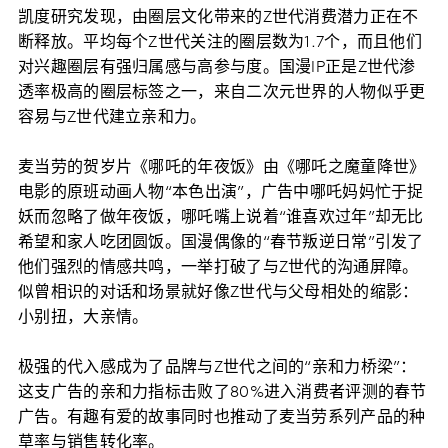
凯度研究发现，由圈层文化带来的Z世代消费潜力正在不
断释放。平均每个Z世代关注的圈层数为1.7个，而且他们
对兴趣圈层有强归属感与高参与度。国漫IP正是Z世代渗
透率极高的圈层标签之一，来自二次元世界的人物似乎更
容易与Z世代建立亲和力。
麦当劳的贺岁片《哪吒的年夜饭》由《哪吒之魔童降世》
电影的原班动画人物“本色出演”，广告中哪吒妈妈忙于捉
妖而忽略了做年夜饭，哪吒嘴上说着“谁喜欢过年”却无比
希望和家人吃团圆饭。国漫偶像的“春节叛逆日常”引发了
他们强烈的情感共鸣，一举打破了与Z世代的沟通屏障。
似曾相识的对话和场景就好像Z世代与父母相处的缩影：
小别扭，大亲情。
极强的代入感成为了品牌与Z世代之间的“亲和力桥梁”：
这支广告的亲和力指标击败了80%进入消费者评测的春节
广告。有趣有爱的故事同时也推动了麦当劳系列产品的种
草率与销售转化率。