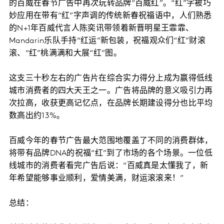
的百威在春节广告中再次玩转品牌“百威红”。“红”字被巧
妙应用在带有“红”字声调的传统新春祝福语中，人们熟悉
的N+1年百威代言人陈奕讯带领着新晋明星王霏霏、
Mandarin乐队手持“红运”新包装，祝福观众们“红”财滚
滚、“红”桃满满和大展“红”图。
这支三十秒左右的广告片在综合实力得分上成为赢得低线
城市消费者的四大天王之一。广告将品牌的意义吸引力再
次拉高，收获更高记忆点，在品牌长期建设得分也比平均
数高出约13%。
百威今年的春节广告最大范围地覆盖了不同的消费群体，
将带有品牌DNA的祝福“红”到了市场的各个场景。一位低
线城市的消费者看完广告后说：“百威真是太懂我了，新
年希望能够事业顺利，爱情美满，财运滚滚来！”
总结：