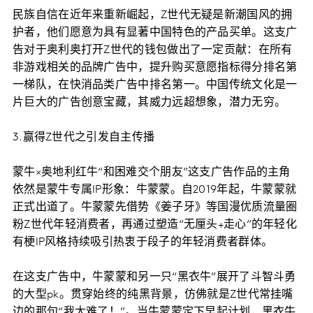
民族自信在近年来重新崛起，Z世代无疑是新潮国风的拥
护者，他们愿意为具有显著中国特色的产品买单。这支广
告对于奥利奥打开Z世代的钱包做出了一定贡献：在所有
非游戏相关的品牌广告中，提升购买意愿指标得分排名第
一梯队，在快消品类广告中排名第一。中国传统文化是一
片巨大的广告创意宝藏，其威力远超想象，潜力无穷。
3.赢得Z世代之引发自主传播
蒙牛×奥地利红牛“和困难交个朋友”这支广告作品的主角
依然是蒙牛专属IP形象：牛蒙蒙。自2019年起，牛蒙蒙就
正式出道了。牛蒙蒙先借势《姜子牙》等国漫优质流量圈
粉Z世代年轻消费者，再通过塑造“无厘头+走心”的年轻化
有梗IP风格持续吸引热衷于段子的年轻消费者群体。
在这支广告中，牛蒙蒙和另一只“黑衣牛”展开了斗智斗勇
的大型pk。贯穿始终的纯黑背景，仿佛就是Z世代常挂嘴
边的那句“我太难了！”。当牛蒙蒙定下早起计划，黑衣牛