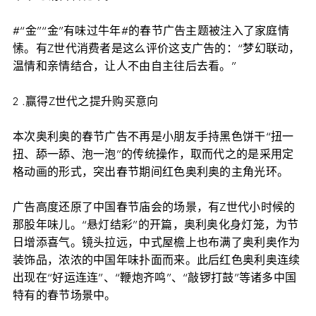
#“金”“金”有味过牛年#的春节广告主题被注入了家庭情
愫。有Z世代消费者是这么评价这支广告的：“梦幻联动，
温情和亲情结合，让人不由自主往后去看。”
2 .赢得Z世代之提升购买意向
本次奥利奥的春节广告不再是小朋友手持黑色饼干“扭一
扭、舔一舔、泡一泡”的传统操作，取而代之的是采用定
格动画的形式，突出春节期间红色奥利奥的主角光环。
广告高度还原了中国春节庙会的场景，有Z世代小时候的
那股年味儿。“悬灯结彩”的开篇，奥利奥化身灯笼，为节
日增添喜气。镜头拉远，中式屋檐上也布满了奥利奥作为
装饰品，浓浓的中国年味扑面而来。此后红色奥利奥连续
出现在“好运连连”、“鞭炮齐鸣”、“敲锣打鼓”等诸多中国
特有的春节场景中。