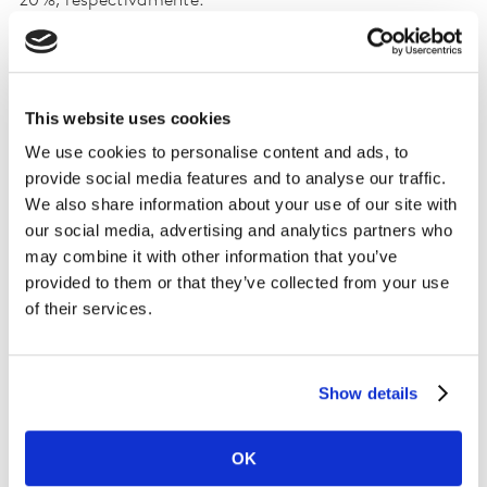
20%, respectivamente.
Isso se explica pela combinação de dois fatores: baixa
popularidade dos serviços de
delivery
nos países
europeus e pela redução do consumo no canal
This website uses cookies
conhecido como Horeca, que são hotéis, restaurantes e
We use cookies to personalise content and ads, to
cafés. No entanto, olhando para o canal globalmente,
provide social media features and to analyse our traffic.
ele era considerado o setor mais promissor no ano
We also share information about your use of our site with
passado. Porém, atualmente é o responsável por mais
our social media, advertising and analytics partners who
da metade do gasto neste ano.
may combine it with other information that you’ve
provided to them or that they’ve collected from your use
Apesar do declínio geral, os
snacks
vêm mostrando
of their services.
rápida recuperação com a transferência do consumo
para dentro do lar, mas são as bebidas não alcoólicas
que não mostram sinais de volta ao patamar e retraem
Show details
fortemente em gasto total (dentro e fora do lar) no
patamar de 14%, comparando o período de janeiro a
agosto de 2020 com o mesmo período do ano passado.
OK