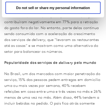
Se adicionadas as refeições fora do lar ao cenário, o
Do not sell or share my personal information
impacto da Covid-19 no setor é ainda maior.
Globalmente, as refeições principais - almoço e jantar –
contribuíram negativamente em 77% para a retração
do gasto fora do lar. No entanto, parte delas continua
sendo consumida com a aceleração do crescimento
dos serviços de
delivery
, que "levaram os restaurantes
até as casas" e se mostram como uma alternativa do
setor para balancear os números.
Popularidade dos serviços de
delivery
pelo mundo
No Brasil, um dos mercados com maior penetração do
serviço, 15% das pessoas pedem entregas em domicílio
uma ou mais vezes por semana, 40% recebem
refeições em casa entre uma e três vezes no mês e 26%
menos de uma vez no mês. Além disso, 44% tendem a
incluir bebidas no pedido. O país fica atrás somente