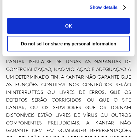
O conteúdo do site pode incluir imprecisões técnicas
Show details
ou erros tipográficos. Além disso, a Kantar pode fazer
alterações ou melhorias no Site Kantar a qualquer
momento. OS CONTEÚDOS DO SITE KANTAR SÃO
OK
FORNECIDOS “TAL COMO ESTÃO” E “CONFORME
DISPONÍVEIS” E SEM GARANTIAS DE QUALQUER TIPO,
Do not sell or share my personal information
EXPRESSAS OU IMPLÍCITAS, NA EXTENSÃO MÁXIMA
PERMISSÍVEL DE ACORDO COM A LEI APLICÁVEL. A
KANTAR ISENTA-SE DE TODAS AS GARANTIAS DE
COMERCIALIZAÇÃO, NÃO VIOLAÇÃO E ADEQUAÇÃO A
UM DETERMINADO FIM. A KANTAR NÃO GARANTE QUE
AS FUNÇÕES CONTIDAS NOS CONTEÚDOS SERÃO
ININTERRUPTOS OU LIVRES DE ERROS, QUE OS
DEFEITOS SERÃO CORRIGIDOS, OU QUE O SITE
KANTAR, OU OS SERVIDORES QUE OS TORNAM
DISPONÍVEIS ESTÃO LIVRES DE VÍRUS OU OUTROS
COMPONENTES PREJUDICIAIS. A KANTAR NÃO
GARANTE NEM FAZ QUAISQUER REPRESENTAÇÕES