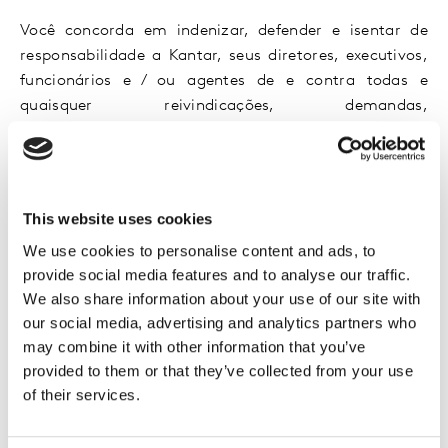
Você concorda em indenizar, defender e isentar de
responsabilidade a Kantar, seus diretores, executivos,
funcionários e / ou agentes de e contra todas e
quaisquer reivindicações, demandas,
responsabilidades, danos, perdas e custos e / ou
despesas de terceiros, incluindo, sem limitação,
questões legais, taxas e custos judiciais, decorrentes
de, resultantes de, relacionadas a, ou em conexão
This website uses cookies
com, direta ou indiretamente, como resultado de i)
We use cookies to personalise content and ads, to
qualquer violação por você de qualquer um destes
provide social media features and to analyse our traffic.
Termos, ii) seu conteúdo, iii) seu uso de materiais ou
We also share information about your use of our site with
recursos disponíveis no site, iv) seu uso indevido deste
our social media, advertising and analytics partners who
site ou v) qualquer outra violação por você dos Termos
may combine it with other information that you’ve
e / ou lei aplicável e / ou qualquer acordo ou termos
provided to them or that they’ve collected from your use
com um terceiro ao qual você está sujeito.
of their services.
AVISO LEGAL