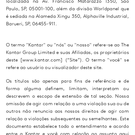
localizada na Av. Francisco Matarazzo 1350, São
Paulo, SP, 05001-100, além da divisão Worldpanel que
é sediada na Alameda Xingu 350, Alphaville Industrial,
Barueri, SP, 06455-911.
O termo "Kantar" ou "nós" ou "nosso" refere-se ao The
Kantar Group Limited e suas Afiliadas, os proprietários
deste [www.kantar.com] (“Site”). O termo "você" se
refere ao usuário ou visualizador deste site.
Os títulos são apenas para fins de referência e de
forma alguma definem, limitam, interpretam ou
descrevem o escopo de extensão de tal seção. Nossa
omissão de agir com relação a uma violação sua ou de
outros não renuncia aos nossos direitos de agir com
relação a violações subsequentes ou semelhantes. Este
documento estabelece todo o entendimento e acordo
entre a Kantar e você com relação ao assunto aqui