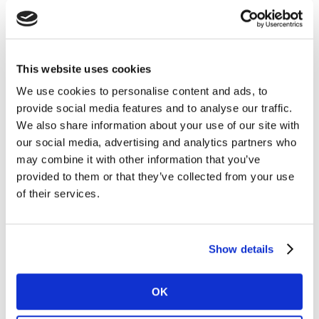
This website uses cookies
We use cookies to personalise content and ads, to
provide social media features and to analyse our traffic.
We also share information about your use of our site with
our social media, advertising and analytics partners who
may combine it with other information that you’ve
provided to them or that they’ve collected from your use
of their services.
Impulsionada por fatores como dieta e nutrição, a
necessidade de saudabilidade cresceu 15% nas ocasiões
de consumo dentro de casa.
Show details
Além disso, é preciso ficar atento, uma vez que a
OK
percepção do que é “saudável” muda de acordo com os
diferentes perfis de consumo. Nas classes AB, por