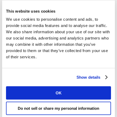
se beneficiar na procura para o dia dos
This website uses cookies
namorados
We use cookies to personalise content and ads, to
provide social media features and to analyse our traffic.
Antecipando tendências de consumo para o dia dos
We also share information about your use of our site with
namorados brasileiro e seu impacto empara algumas
our social media, advertising and analytics partners who
categorias, nossos dados já mostram que os homens
may combine it with other information that you’ve
estão mais comprometidos do que as mulheres este
provided to them or that they’ve collected from your use
ano. 41% deles dizem estar casados e 7% em uma
of their services.
relação estável, enquanto entre elas os percentuais são
33% e 10%, respectivamente.
Show details
Entre os que têm parceiros, 31% dos respondentes
afirmam não ter comprado um produto de cuidados
pessoais no primeiro trimestre de 2023 porque o
OK
ganharam. Entre os presentes mais recebidos estão os
perfumes, citados por 25% deles.
Do not sell or share my personal information