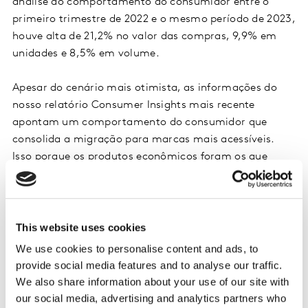
análise do comportamento do consumidor entre o
primeiro trimestre de 2022 e o mesmo período de 2023,
houve alta de 21,2% no valor das compras, 9,9% em
unidades e 8,5% em volume.
Apesar do cenário mais otimista, as informações do
nosso relatório Consumer Insights mais recente
apontam um comportamento do consumidor que
consolida a migração para marcas mais acessíveis.
Isso porque os produtos econômicos foram os que
sofreram menor variação de preços entre março de
2022 e o mesmo período deste ano.
Enquanto o preço médio por unidade de marcas
This website uses cookies
econômicas variou +9,4%, os produtos premium
We use cookies to personalise content and ads, to
sofreram alteração de +17,9% e os de marcas
provide social media features and to analyse our traffic.
tradicionais de +16,5%.
We also share information about your use of our site with
our social media, advertising and analytics partners who