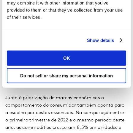
É válido destacar que as marcas econômicas são mais
may combine it with other information that you’ve
consumidas pelo público jovem. 16,4% dos brasileiros
provided to them or that they’ve collected from your use
até 29 anos de idade adquirem produtos desse tipo – a
of their services.
maior porcentagem entre as faixas etárias estudadas.
Enquanto isso, as pessoas acima de 50 anos de idade
são as que mais compram itens premium (17,6%).
Show details
OK
Consumidor também opta por produtos
Do not sell or share my personal information
essenciais
Junto à priorização de marcas econômicas o
comportamento do consumidor também aponta para
a escolha por cestas essenciais. Na comparação entre
o primeiro trimestre de 2022 e o mesmo período deste
ano, as commodities cresceram 8,5% em unidades e