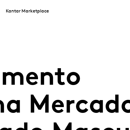
Kantar Marketplace
imento
na Mercad