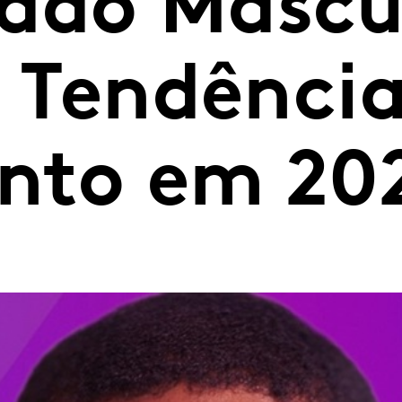
ado Mascu
: Tendência
nto em 20