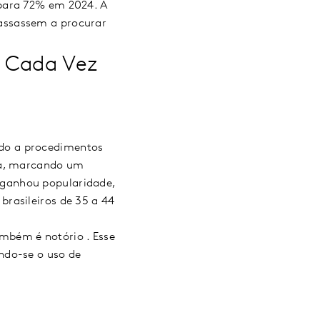
 para 72% em 2024. A
assassem a procurar
s Cada Vez
do a procedimentos
ina, marcando um
 ganhou popularidade,
rasileiros de 35 a 44
mbém é notório . Esse
ndo-se o uso de