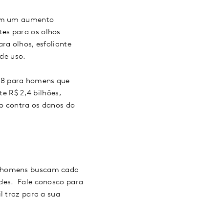
eram um aumento
es para os olhos
ra olhos, esfoliante
 de uso.
48 para homens que
 R$ 2,4 bilhões,
o contra os danos do
os homens buscam cada
ades. Fale conosco para
l traz para a sua