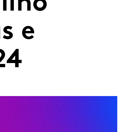
lino
s e
24