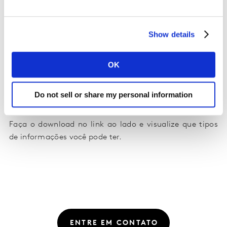
consumo duráveis e não duráveis. Traz também
informações sobre os canais de varejo e o
relacionamento das categorias com nichos específicos
Show details
de compradores.
Permite ainda explorar diferentes cruzamentos de
OK
informações de maneira fácil e objetiva, auxiliando no
direcionamento das decisões estratégicas de seu
Do not sell or share my personal information
negócio.
Faça o download no link ao lado e visualize que tipos
de informações você pode ter.
ENTRE EM CONTATO