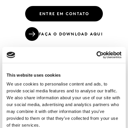
ENTRE EM CONTATO
FAÇA O DOWNLOAD AQUI
Único anuário que traz os impactos da
This website uses cookies
pandemia em mais de 170 categorias
We use cookies to personalise content and ads, to
FMCG e 5 anos de histórico
provide social media features and to analyse our traffic.
We also share information about your use of our site with
Atualizado com os impactos da pandemia no
our social media, advertising and analytics partners who
comportamento do consumidor brasileiro, é o único
may combine it with other information that you’ve
anuário disponível no mercado com dados e insights
provided to them or that they’ve collected from your use
históricos dos últimos 5 anos nos setores de bens de
of their services.