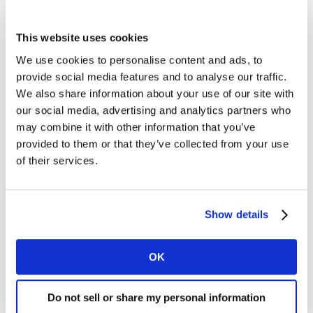
Psicólogos acreditam que presentear é uma forma
importante de se conectar com familiares e amigos”.
This website uses cookies
We use cookies to personalise content and ads, to
Presentes para os namorados, segundo Jung
provide social media features and to analyse our traffic.
We also share information about your use of our site with
VERMELHO Troca ousada
our social media, advertising and analytics partners who
-
Dar presentes é estimulante e uma aventura, quer
may combine it with other information that you’ve
que a pessoa se sinta energizada e radiante. Os
provided to them or that they’ve collected from your use
presentes são ousados e se destacam por serem
of their services.
diferentes do comum.
Exemplos: Presentes mais resistentes, com formatos
mais arrojados para fazer uma declaração autêntica e
Show details
forte e trazer à tona o lado selvagem.
OK
ROXO Gesto extravagante
-
Dar presentes é um ato chamativo e extravagante,
quer que a pessoa se sinta especial e importante. Os
Do not sell or share my personal information
presentes são únicos e impressionantes