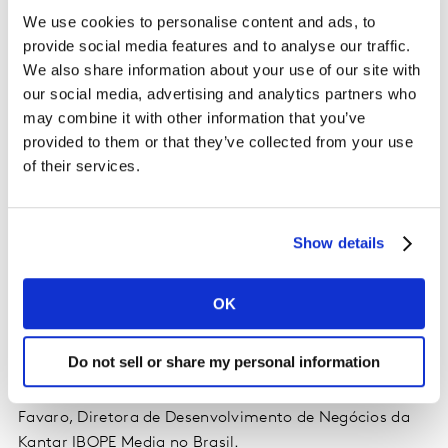
We use cookies to personalise content and ads, to
Porém, o maior desafio para as estratégias de
provide social media features and to analyse our traffic.
publicidade e de planejamento das marcas é definir o
We also share information about your use of our site with
our social media, advertising and analytics partners who
perfil de seu público em todos os pontos de contato de
may combine it with other information that you’ve
mídia (38%) e otimizar o budget (37%). Cerca de 30%
provided to them or that they’ve collected from your use
veem a falta de dados de alcance e frequência cross
of their services.
mídia como um obstáculo em potencial.
“De certa forma, todos os profissionais de marketing
Show details
estão sentindo um tipo de paralisia na hora de
preparar suas estratégias de dados. São sentimentos
conflitantes: por um lado, é necessário se articular
OK
cada vez mais rapidamente. Por outro, se esforçar para
entregar com grande eficiência, mais e mais impacto
Do not sell or share my personal information
nas estratégias criativas e de mídia. Tudo isso em um
cenário altamente competitivo”, explica Adriana
Favaro, Diretora de Desenvolvimento de Negócios da
Kantar IBOPE Media no Brasil.