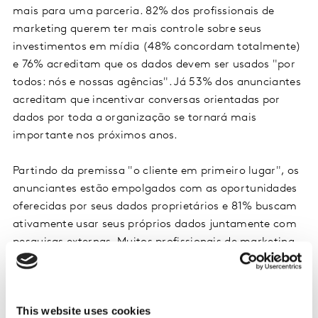
mais para uma parceria. 82% dos profissionais de
marketing querem ter mais controle sobre seus
investimentos em mídia (48% concordam totalmente)
e 76% acreditam que os dados devem ser usados "por
todos: nós e nossas agências". Já 53% dos anunciantes
acreditam que incentivar conversas orientadas por
dados por toda a organização se tornará mais
importante nos próximos anos.
Partindo da premissa "o cliente em primeiro lugar", os
anunciantes estão empolgados com as oportunidades
oferecidas por seus dados proprietários e 81% buscam
ativamente usar seus próprios dados juntamente com
pesquisas externas. Muitos profissionais de marketing
acreditam que seu futuro está diretamente ligado ao
crescimento das estratégias direct-to-consumer (D2C)
e o fato de 83% dos anunciantes dizerem que estão
This website uses cookies
buscando uma estratégia D2C confirma isso.