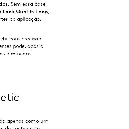
dos
. Sem essa base,
le Lock Quality Loop
,
ntes da aplicação.
etir com precisão
ntes pode, após o
nhos diminuam
etic
erado apenas como um
es de confiança e