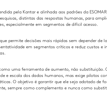
ndida pela Kantar e alinhada aos padrões da ESOMAR,
 pesquisas, distintas das respostas humanas, para ampli
es, especialmente em segmentos de difícil acesso.
rque
permite decisões mais rápidas sem depender de l
entatividade em segmentos críticos e reduz custos e 
as.
o como uma ferramenta de aumento, não substituição.
ade e escala dos dados humanos, mas exige pilotos con
s éticas. O objetivo é garantir que ele seja adotado de 
rente, sempre como complemento e nunca como substit