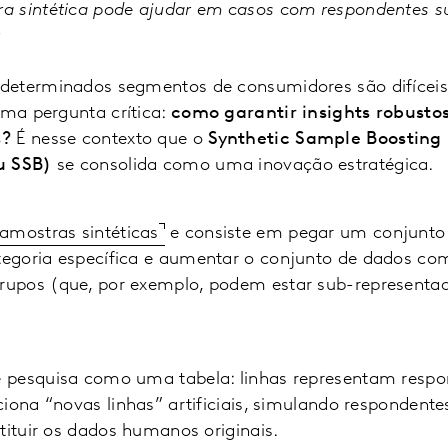
ra sintética pode ajudar em casos com respondentes 
r
eterminados segmentos de consumidores são difíceis
uma pergunta crítica:
como garantir insights robust
s?
É nesse contexto que o
Synthetic Sample Boosting
ou SSB)
se consolida como uma inovação estratégica.
amostras sintéticas
e consiste em pegar um conjunto
egoria específica e aumentar o conjunto de dados co
upos (que, por exemplo, podem estar sub-representa
pesquisa como uma tabela: linhas representam respon
ciona “novas linhas” artificiais, simulando respondent
tituir os dados humanos originais.