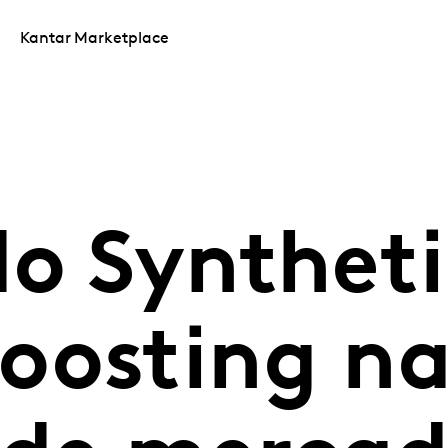
Kantar Marketplace
do Synthet
oosting n