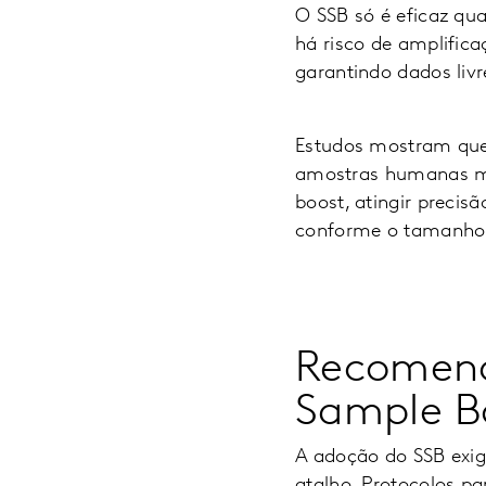
O SSB só é eficaz q
há risco de amplifica
garantindo dados livr
Estudos mostram que
amostras humanas ma
boost, atingir prec
conforme o tamanho 
Recomend
Sample B
A adoção do SSB exig
atalho. Protocolos pa