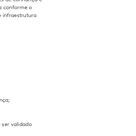
ia conforme o
 infraestrutura
nça;
 ser validado