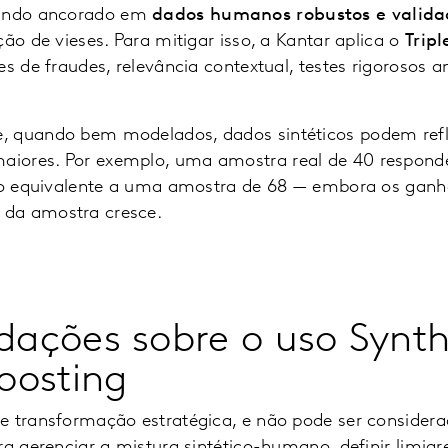
uando ancorado em
dados humanos robustos e valida
ção de vieses. Para mitigar isso, a Kantar aplica o
Trip
es de fraudes, relevância contextual, testes rigorosos a
, quando bem modelados, dados sintéticos podem refl
iores. Por exemplo, uma amostra real de 40 responde
isão equivalente a uma amostra de 68 — embora os ga
da amostra cresce.
ações sobre o uso Synth
oosting
e transformação estratégica, e não pode ser consid
ra gerenciar a mistura sintético-humano, definir limiar