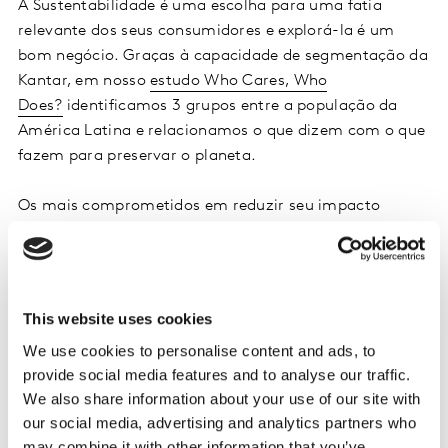
A Sustentabilidade é uma escolha para uma fatia
relevante dos seus consumidores e explorá-la é um
bom negócio. Graças à capacidade de segmentação da
Kantar, em nosso
estudo Who Cares, Who
Does?
identificamos 3 grupos entre a população da
América Latina e relacionamos o que dizem com o que
fazem para preservar o planeta.
Os mais comprometidos em reduzir seu impacto
ambiental, os chamados pela Kantar de Eco Actives,
cresce nos últimos anos e representa o grupo mais
potente financeiramente, considerando seu tamanho.
Já os Eco Dismissers – aqueles que não têm interesse
This website uses cookies
nenhum no tema – vêm se enfraquecendo, seguindo
We use cookies to personalise content and ads, to
uma tendência mundial.
provide social media features and to analyse our traffic.
We also share information about your use of our site with
our social media, advertising and analytics partners who
may combine it with other information that you’ve