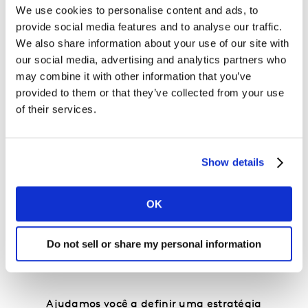
O impulso que gera 53 bilhões de decisões em
We use cookies to personalise content and ads, to
toda a região.
provide social media features and to analyse our traffic.
O desempenho de marcas globais em uma região
We also share information about your use of our site with
dominada por marcas locais.
our social media, advertising and analytics partners who
may combine it with other information that you’ve
Estudos de caso que decodificam aceleradores de
provided to them or that they’ve collected from your use
crescimento que irão inspirá-lo.
of their services.
O que as marcas devem fazer para aproveitar as
tendências do mercado.
Show details
OK
Assista ao Webinar sob demanda
Do not sell or share my personal information
Ajudamos você a definir uma estratégia