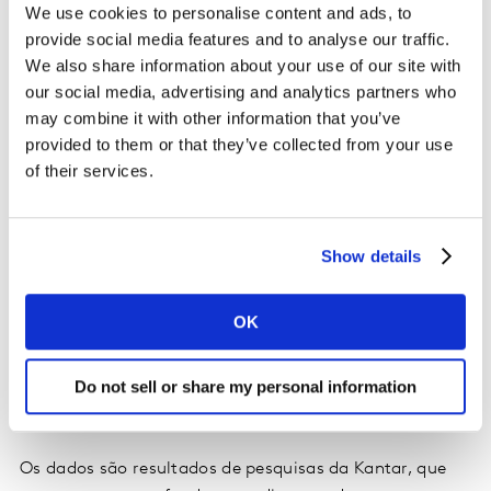
We use cookies to personalise content and ads, to
A partir da última semana de março, houve declínio no
provide social media features and to analyse our traffic.
consumo fora do lar. Nesse cenário, o café também
We also share information about your use of our site with
sofre retração, sendo padarias um dos canais que mais
our social media, advertising and analytics partners who
contribuíram negativamente para sua performance no
may combine it with other information that you’ve
curto prazo.
provided to them or that they’ve collected from your use
of their services.
Neste material iremos apresentar como a categoria,
apesar do declínio de consumo fora do lar, está se
comportando dentro dos lares brasileiros. Acompanhe
Show details
também:
OK
- Quais as novas demandas de consumo?
Do not sell or share my personal information
- Como podemos adequar portfólio e comunicação nos
pontos de venda?
Os dados são resultados de pesquisas da Kantar, que