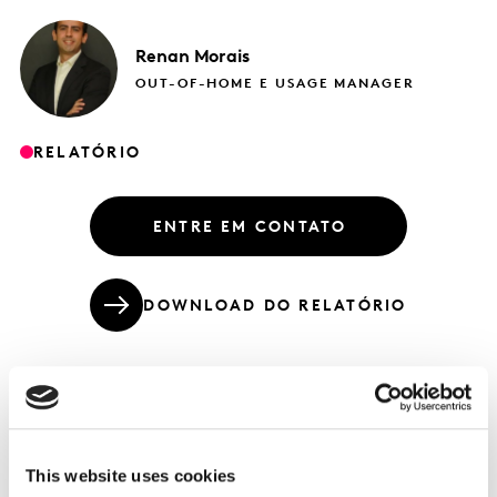
Renan
Morais
OUT-OF-HOME E USAGE MANAGER
RELATÓRIO
ENTRE EM CONTATO
DOWNLOAD DO RELATÓRIO
O famoso cafézinho... como ele está
sendo afetado?
This website uses cookies