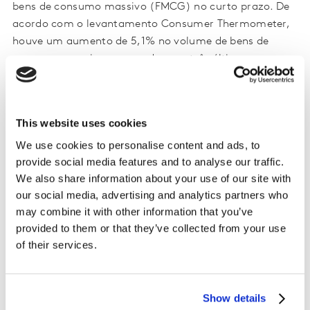
bens de consumo massivo (FMCG) no curto prazo. De
acordo com o levantamento Consumer Thermometer,
houve um aumento de 5,1% no volume de bens de
consumo massivo comprados nos três últimos meses
terminados em novembro (setembro a novembro), em
relação ao trimestre anterior. A frequência com que os
brasileiros levaram produtos para casa também
This website uses cookies
cresceu 1,5% e a quantidade de unidades colocadas nas
We use cookies to personalise content and ads, to
sacolas teve performance positiva de 3,5%. Pensando
provide social media features and to analyse our traffic.
no bolso, o valor gasto com as categorias neste
We also share information about your use of our site with
período e o ticket médio desembolsado por cada
our social media, advertising and analytics partners who
compra tiveram alta de 7,2% e 3,9%, respectivamente.
may combine it with other information that you’ve
provided to them or that they’ve collected from your use
Entre as categorias, a de bebidas foi a que mais se
of their services.
destacou positivamente, com 5,1% de crescimento.
Nesse período, água mineral, cerveja e água de coco
saíram mais rápido das prateleiras dos supermercados,
Show details
enquanto leite aromatizado, suco em pó e refrigerante