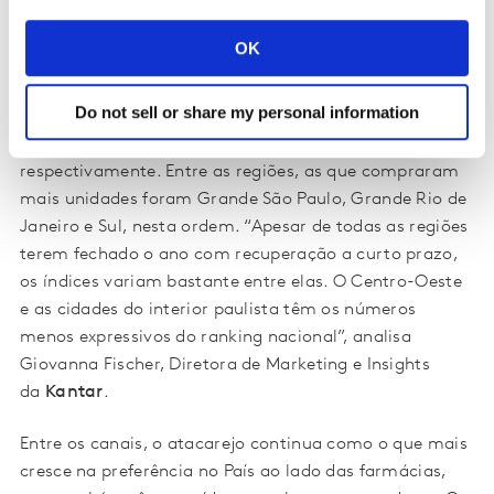
não foram tão bem assim.
OK
Todas as classes registraram crescimento de setembro
a novembro de 2019, com destaque para a classe DE
Do not sell or share my personal information
com aumento de 4,6%. As classes AB e C tiveram
performance positiva de 3,3% e 3,0%,
respectivamente. Entre as regiões, as que compraram
mais unidades foram Grande São Paulo, Grande Rio de
Janeiro e Sul, nesta ordem. “Apesar de todas as regiões
terem fechado o ano com recuperação a curto prazo,
os índices variam bastante entre elas. O Centro-Oeste
e as cidades do interior paulista têm os números
menos expressivos do ranking nacional”, analisa
Giovanna Fischer, Diretora de Marketing e Insights
da
Kantar
.
Entre os canais, o atacarejo continua como o que mais
cresce na preferência no País ao lado das farmácias,