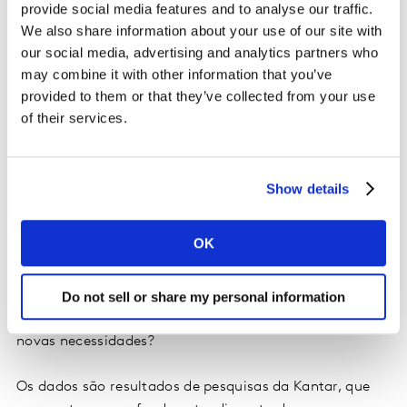
uso e compra dos consumidores. O setor de Higiene &
provide social media features and to analyse our traffic.
Beleza foi impactado, mas mesmo nesse cenário, os
We also share information about your use of our site with
mercados essenciais se sustentam e novas
our social media, advertising and analytics partners who
necessidades começam a surgir.
may combine it with other information that you’ve
provided to them or that they’ve collected from your use
Neste material iremos apresentar o desempenho do
of their services.
setor e das ocasiões de uso durante a pandemia de
COVID-19. O que você precisa saber agora?
Show details
- Quais as novas demandas dos consumidores?
OK
- O que comunicar e como mapear oportunidades de
inovação?
Do not sell or share my personal information
- Como adequar meu portfólio de acordo com as
novas necessidades?
Os dados são resultados de pesquisas da Kantar, que