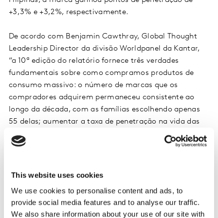
Filipinas, a marca ganhou pontos de penetração de
+3,3% e +3,2%, respectivamente.
De acordo com Benjamin Cawthray, Global Thought
Leadership Director da divisão Worldpanel da Kantar,
“a 10ª edição do relatório fornece três verdades
fundamentais sobre como compramos produtos de
consumo massivo: o número de marcas que os
compradores adquirem permaneceu consistente ao
longo da década, com as famílias escolhendo apenas
55 delas; aumentar a taxa de penetração na vida das
famílias é a melhor maneira de crescer e a única forma
de fazê-lo consistentemente ano após ano; e por
último, o sucesso para marcas pequenas significa
aumentar a penetração doméstica em 0,5% ao ano, e
This website uses cookies
para marcas mais estabelecidas 1,5%. No entanto, o
We use cookies to personalise content and ads, to
crescimento consistente é muito difícil de alcançar. Das
provide social media features and to analyse our traffic.
50 marcas globais mais escolhidas, apenas duas
We also share information about your use of our site with