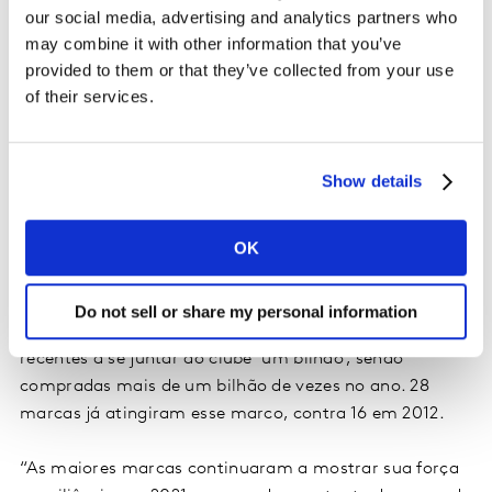
conseguiram tal feito em cada um dos 10 anos em que
our social media, advertising and analytics partners who
produzimos o relatório. Por isso, parabéns para Dove e
may combine it with other information that you’ve
Vim, da Unilever”.
provided to them or that they’ve collected from your use
of their services.
Destaques de desempenho
Em 2021, as famílias em todo o mundo fizeram 416
Show details
bilhões de escolhas de marcas, crescendo 1,4% em
relação a 2020. As 10 principais marcas globais
OK
representaram 7,4% de todas as compras (crescendo
3,2% ano a ano), enquanto as 50 principais marcas
globais representaram 17,2% (crescimento de 1,8% ano
Do not sell or share my personal information
a ano). Close-Up e Cheetos são as marcas mais
recentes a se juntar ao clube ‘um bilhão’, sendo
compradas mais de um bilhão de vezes no ano. 28
marcas já atingiram esse marco, contra 16 em 2012.
“As maiores marcas continuaram a mostrar sua força