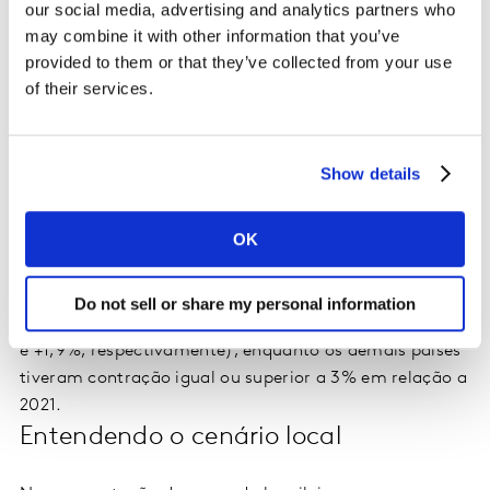
our social media, advertising and analytics partners who
conta com América Central e Bolívia, por sua vez,
may combine it with other information that you’ve
costuma registrar níveis mais baixos por conta da
provided to them or that they’ve collected from your use
dolarização, mas as taxas do último ano foram
of their services.
bastante disruptivas, chegando a 4%. Já Argentina,
Colômbia e Chile são a segmentação de mercado com
maiores níveis de inflação, chegando a 10% (ou até
Show details
mais) acima das médias históricas, colocando os
consumidores sob pressão.
OK
Desta forma, é possível notar que a estabilidade de
volume vista na América Latina é explicada, sobretudo,
Do not sell or share my personal information
pelo crescimento ocorrido no Brasil e no México (+2,7%
e +1,9%, respectivamente), enquanto os demais países
tiveram contração igual ou superior a 3% em relação a
2021.
Entendendo o cenário local