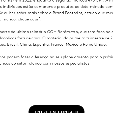
oints) em 2022, enquanto a segunda marcou 473 CRP. A mét
s indivíduos estão comprando produtos de determinada co
 Se quiser saber mais sobre o Brand Footprint, estudo que m
 do mundo,
clique aqui
.
arte do último relatório OOH Barômetro, que tem foco no 
lcoólicas fora de casa. O material do primeiro trimestre de
ses: Brasil, China, Espanha, França, México e Reino Unido.
os podem fazer diferença no seu planejamento para o próx
anças do setor falando com nossos especialistas!
ENTRE EM CONTATO