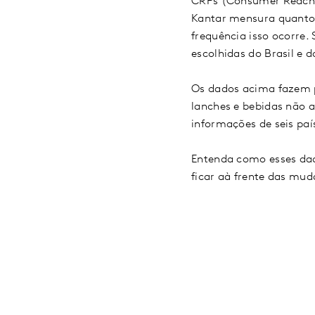
CRPs (Consumer Reach P
Kantar mensura quanto
frequência isso ocorre.
escolhidas do Brasil e
Os dados acima fazem p
lanches e bebidas não a
informações de seis paí
Entenda como esses dad
ficar aà frente das mud