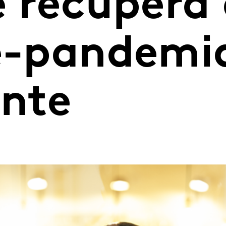
e recupera
ré-pandemi
nte