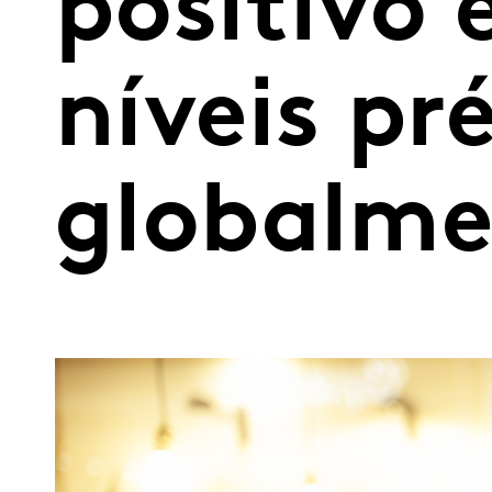
positivo 
níveis p
globalme