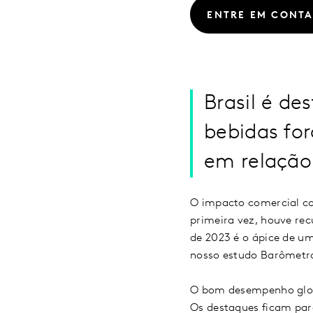
ENTRE EM CONT
Brasil é d
bebidas fo
em relação
O impacto comercial co
primeira vez, houve rec
de 2023 é o ápice de um
nosso estudo Barômet
O bom desempenho globa
Os destaques ficam para