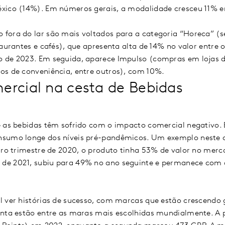
xico (14%). Em números gerais, a modalidade cresceu 11% 
fora do lar são mais voltados para a categoria “Horeca” (s
taurantes e cafés), que apresenta alta de 14% no valor entre 
 de 2023. Em seguida, aparece Impulso (compras em lojas 
os de conveniência, entre outros), com 10%.
rcial na cesta de Bebidas
 as bebidas têm sofrido com o impacto comercial negativo. É
sumo longe dos níveis pré-pandêmicos. Um exemplo neste c
iro trimestre de 2020, o produto tinha 53% de valor no mer
de 2021, subiu para 49% no ano seguinte e permanece co
l ver histórias de sucesso, com marcas que estão crescendo
anta estão entre as maras mais escolhidas mundialmente. A p