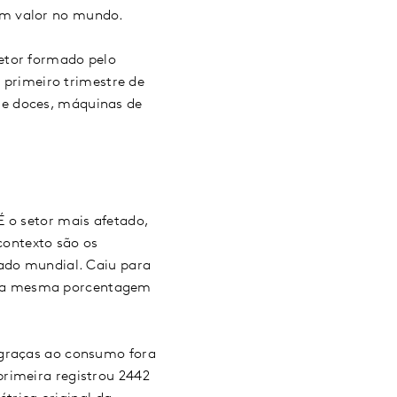
em valor no mundo.
etor formado pelo
o primeiro trimestre de
de doces, máquinas de
 o setor mais afetado,
ontexto são os
cado mundial. Caiu para
m a mesma porcentagem
 graças ao consumo fora
rimeira registrou 2442