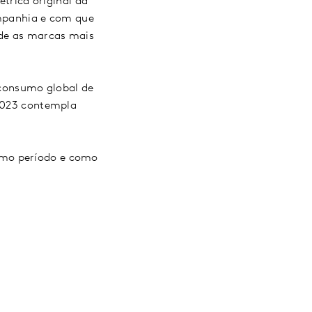
rica original da
mpanhia e com que
ede as marcas mais
consumo global de
 2023 contempla
imo período e como