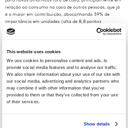
para novas dinâmicas fora de casa, principalmente em
relação ao consumo na casa de outras pessoas, que já
é o maior em contribuição, abocanhando 39% de
importância em unidades (alta de 8,8 pontos
percentuais no período estudado).
Mercados locais: oportunidades para as marcas de
This website uses cookies
bens de consumo
We use cookies to personalise content and ads, to
provide social media features and to analyse our traffic.
We also share information about your use of our site with
Os brasileiros também dão espaço para o consumo no
our social media, advertising and analytics partners who
local – no inglês, chamado de on premise. Aqui, o
may combine it with other information that you’ve
crescimento está conectado às boates e baladas (+5%
provided to them or that they’ve collected from your use
em contribuição de unidades no período estudado), aos
of their services.
bares (+2%) e às cafeterias (+2%). Também há maior
contribuição dos canais de impulso (+5%), com
destaque para barraca de praia e quiosque (+2%) e
Show details