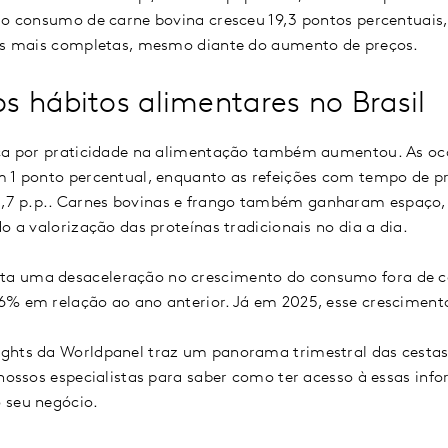
 o consumo de carne bovina cresceu 19,3 pontos percentuais, 
ões mais completas, mesmo diante do aumento de preços.
 hábitos alimentares no Brasil
sca por praticidade na alimentação também aumentou. As oc
m 1 ponto percentual, enquanto as refeições com tempo de p
7 p.p.. Carnes bovinas e frango também ganharam espaço,
do a valorização das proteínas tradicionais no dia a dia.
a uma desaceleração no crescimento do consumo fora de c
6% em relação ao ano anterior. Já em 2025, esse cresciment
ights da Worldpanel traz um panorama trimestral das cest
 nossos especialistas para saber como ter acesso à essas inf
o seu negócio.