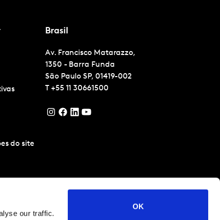
r
Brasil
Av. Francisco Matarazzo,
1350 - Barra Funda
São Paulo
SP, 01419-002
T
+55 11 30661500
tivas
es do site
OK
yse our traffic.