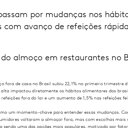
s passam por mudanças nos hábit
s com avanço de refeições rápida
do almoço em restaurantes no B
o fora de casa no Brasil subiu 22,1% no primeiro trimestre 
 alta impactou diretamente os hábitos alimentares dos brasi
refeições fora do lar e um aumento de 1,5% nas refeições f
omo um momento-chave para entender essas mudanças. Co
sumidores voltaram a almoçar fora, mas com escolhas mais se
nua sendo uma das opções mais populares, motivado por fato