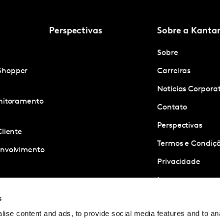
Perspectivas
Sobre a Kanta
Sobre
Shopper
Carreiras
Notícias Corpora
onitoramento
Contato
Perspectivas
Cliente
Termos e Condiçõ
envolvimento
Privacidade
Imprensa
ness
s
quisa
ise content and ads, to provide social media features and to anal
e