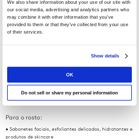
We also share information about your use of our site with
Produtos de alta qualidade, diferenciados dos
our social media, advertising and analytics partners who
utilizados no dia a dia, são escolhidos para essa
may combine it with other information that you’ve
experiência única. A seguir, confira os itens mais
provided to them or that they’ve collected from your use
comuns no ritual do
banho premium:
of their services.
Para os cabelos:
•
Shampoo, condicionador, máscaras nutritivas e óleos
Show details
finalizadores
OK
Para o corpo:
•
Sabonetes especiais, esfoliantes, loções hidratantes,
Do not sell or share my personal information
body splash ou fragrâncias suaves
Para o rosto:
•
Sabonetes faciais, esfoliantes delicados, hidratantes e
produtos de skincare