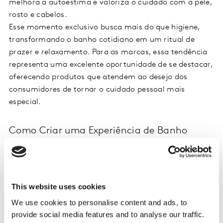
melhora a autoestima e valoriza o cuidado com a pele,
rosto e cabelos.
Esse momento exclusivo busca mais do que higiene,
transformando o banho cotidiano em um ritual de
prazer e relaxamento. Para as marcas, essa tendência
representa uma excelente oportunidade de se destacar,
oferecendo produtos que atendem ao desejo dos
consumidores de tornar o cuidado pessoal mais
especial.
Como Criar uma Experiência de Banho
Premium?
Para criar um
banho premium
, o momento vai além
da simples limpeza. A experiência começa com a
This website uses cookies
ambientação – música suave, velas e aromas – e se
estende ao uso de produtos específicos voltados ao
We use cookies to personalise content and ads, to
provide social media features and to analyse our traffic.
bem-estar.