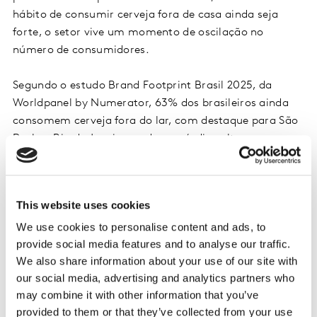
hábito de consumir cerveja fora de casa ainda seja
forte, o setor vive um momento de oscilação no
número de consumidores.
Segundo o estudo Brand Footprint Brasil 2025, da
Worldpanel by Numerator, 63% dos brasileiros ainda
consomem cerveja fora do lar, com destaque para São
Paulo e Rio de Janeiro, onde esse índice ultrapassa os
70%. No entanto, entre agosto e dezembro de 2024,
houve uma queda de 1,1 milhão de consumidores em
comparação ao mesmo período do ano anterior.
This website uses cookies
We use cookies to personalise content and ads, to
Apesar da redução no público, o número de ocasiões de
provide social media features and to analyse our traffic.
consumo fora de casa cresceu 20%, totalizando mais
We also share information about your use of our site with
de 41,4 milhões. Isso mostra que quem consome, o faz
our social media, advertising and analytics partners who
com maior frequência. O gasto médio anual por pessoa
may combine it with other information that you’ve
é de R$ 145, com cerca de quatro idas por ano.
provided to them or that they’ve collected from your use