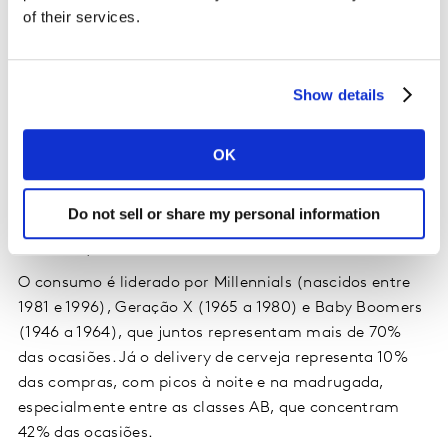
Motivações e tendências de consumo
of their services.
Entre os principais motivos que levam os brasileiros a
consumir cerveja fora de casa estão o apreço pelo
sabor, citado por 43% dos entrevistados, seguido pelo
Show details
desejo de matar a vontade (14%) e o hábito (14%).
Além disso, há uma tendência crescente de
OK
experimentar novos sabores, com aumento de 35% nas
unidades consumidas com esse propósito.
Do not sell or share my personal information
Perfil dos consumidores e comportamento
de compra
O consumo é liderado por Millennials (nascidos entre
1981 e 1996), Geração X (1965 a 1980) e Baby Boomers
(1946 a 1964), que juntos representam mais de 70%
das ocasiões. Já o delivery de cerveja representa 10%
das compras, com picos à noite e na madrugada,
especialmente entre as classes AB, que concentram
42% das ocasiões.