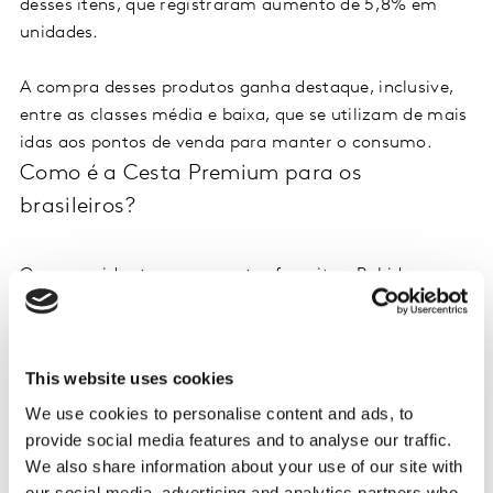
desses itens, que registraram aumento de 5,8% em
unidades.
A compra desses produtos ganha destaque, inclusive,
entre as classes média e baixa, que se utilizam de mais
idas aos pontos de venda para manter o consumo.
Como é a Cesta Premium para os
brasileiros?
O consumidor tem suas cestas favoritas: Bebidas e
Higiene & Beleza. Na primeira aumentou a quantidade
de categorias Premium. Já na segunda manteve a
mesma quantidade, “premiunizando” itens dentro das
This website uses cookies
categorias que já comprava.
We use cookies to personalise content and ads, to
Marcas premium de bebidas
provide social media features and to analyse our traffic.
We also share information about your use of our site with
No caso das bebidas, é possível notar diferenças nas
our social media, advertising and analytics partners who