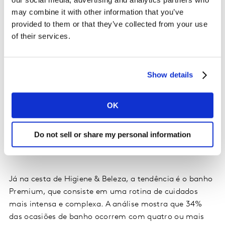
formas de consumo de acordo com cada tipo de
may combine it with other information that you’ve
público. As pessoas das classes A e B, por exemplo,
provided to them or that they’ve collected from your use
priorizam os itens em momentos mais
of their services.
individualizados, criando um hábito e valorizando o
sabor.
Show details
As classes D e E, por sua vez, compartilham mais as
bebidas, impulsionando, principalmente, o aumento de
OK
ocasiões de consumo de Suco Pronto (100% Suco ou
Néctar). A preocupação com a saúde é a principal
razão para a compra desses produtos.
Do not sell or share my personal information
Investindo no autocuidado Premium
Já na cesta de Higiene & Beleza, a tendência é o banho
Premium, que consiste em uma rotina de cuidados
mais intensa e complexa. A análise mostra que 34%
das ocasiões de banho ocorrem com quatro ou mais