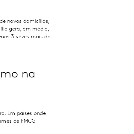
de novos domicílios,
lia gera, em média,
enos 3 vezes mais do
sumo na
ra. Em países onde
olumes de FMCG