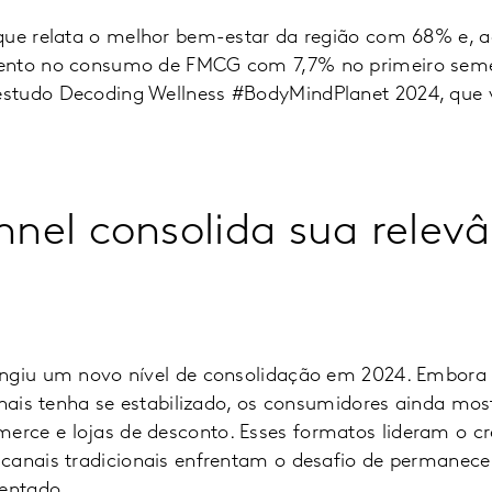
 que relata o melhor bem-estar da região com 68% e,
ento no consumo de FMCG com 7,7% no primeiro semes
studo Decoding Wellness #BodyMindPlanet 2024, que
el consolida sua relevâ
ngiu um novo nível de consolidação em 2024. Embora 
anais tenha se estabilizado, os consumidores ainda mo
rce e lojas de desconto. Esses formatos lideram o c
canais tradicionais enfrentam o desafio de permanec
entado.