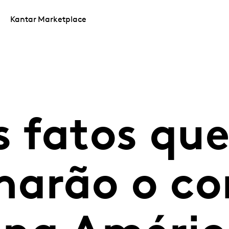
Kantar Marketplace
s fatos qu
marão o c