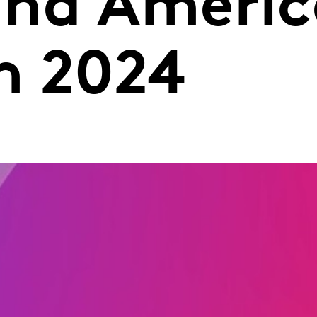
na Améric
m 2024