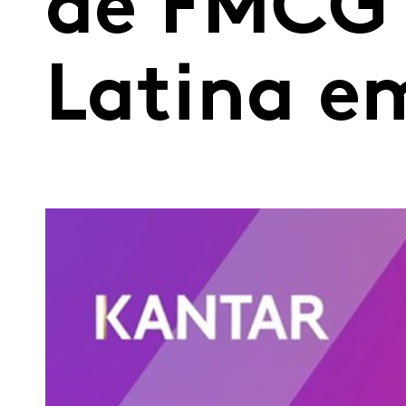
de FMCG 
Latina e