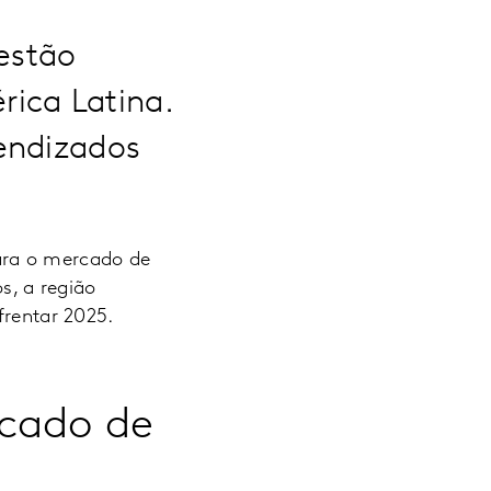
estão
ica Latina.
endizados
ara o mercado de
s, a região
frentar 2025.
rcado de