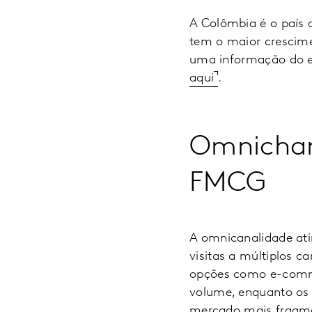
A Colômbia é o país
tem o maior crescim
uma informação do e
aqui
.
Omnichann
FMCG
A omnicanalidade ati
visitas a múltiplos c
opções como e-comme
volume, enquanto os 
mercado mais fragm