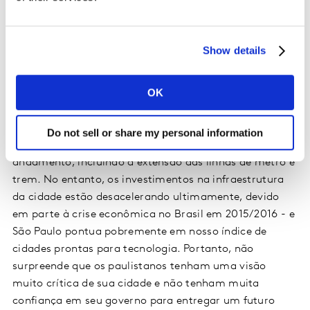
Nos próximos 10 anos, a Kantar projeta as seguintes
mudanças nos modos de transporte:
Show details
•
Transporte público: + 10%
•
Caminhada: + 25%
OK
•
Bicicleta: + 47%
•
Carro: -28%
Do not sell or share my personal information
Algumas medidas de infraestrutura estão em
andamento, incluindo a extensão das linhas de metrô e
trem. No entanto, os investimentos na infraestrutura
da cidade estão desacelerando ultimamente, devido
em parte à crise econômica no Brasil em 2015/2016 - e
São Paulo pontua pobremente em nosso índice de
cidades prontas para tecnologia. Portanto, não
surpreende que os paulistanos tenham uma visão
muito crítica de sua cidade e não tenham muita
confiança em seu governo para entregar um futuro