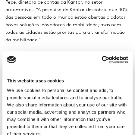
Pepe, diretora de contas da Kantar, no setor
automotivo. “A pesquisa da Kantar descobriu que 40%
das pessoas em todo o mundo estão abertas a adotar
novas soluções inovadoras de mobilidade; mas nem
todas as cidades estão prontas para a transformação
da mobilidade.”
São Paulo terá uma queda de 28% no uso de carros
nos próximos 10 anos
São Paulo é uma das cidades mais congestionadas da
This website uses cookies
América do Sul, dificultando a locomoção com
We use cookies to personalise content and ads, to
eficiência. Mas, embora atualmente o transporte
provide social media features and to analyse our traffic.
público represente uma parcela significativa das
We also share information about your use of our site with
viagens, o sistema de transporte está superlotado,
our social media, advertising and analytics partners who
atrasado e com pouca conexão. Portanto, não é
may combine it with other information that you’ve
surpresa que mais pessoas se voltem para andar de
provided to them or that they’ve collected from your use
bicicleta e caminhar sempre que possível.
of their services.