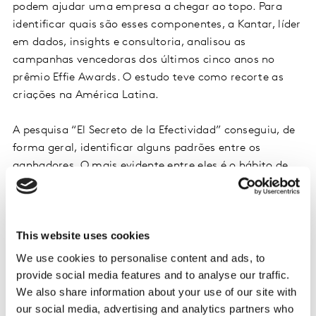
podem ajudar uma empresa a chegar ao topo. Para
identificar quais são esses componentes, a Kantar, líder
em dados, insights e consultoria, analisou as
campanhas vencedoras dos últimos cinco anos no
prêmio Effie Awards. O estudo teve como recorte as
criações na América Latina.
A pesquisa “El Secreto de la Efectividad” conseguiu, de
forma geral, identificar alguns padrões entre os
ganhadores. O mais evidente entre eles é o hábito de
colocar o consumidor no centro da estratégia de
comunicação. Isso é importante porque, ao envolver o
público, é possível construir memórias que agregam o
This website uses cookies
relacionamento com a marca e repercutem efeitos nos
curto e longo prazos.
We use cookies to personalise content and ads, to
provide social media features and to analyse our traffic.
A Kantar também apontou que as publicidades
We also share information about your use of our site with
premiadas apresentam boas intenções. Elas buscam
our social media, advertising and analytics partners who