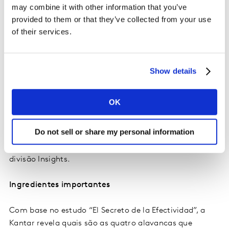
reforçar comportamentos positivos, quebrar
may combine it with other information that you’ve
provided to them or that they’ve collected from your use
estereótipos, ser mais inclusivas ou manifestar um
of their services.
posicionamento de marca que vai além do consumo
por si só. Criar uma experiência nova para o
espectador, por sua vez, é outro ponto de destaque das
campanhas vencedoras.
Show details
“É importante continuar analisando e entendendo os
OK
consumidores, mas isso tem que ir além do ambiente
da pesquisa. O ponto fundamental é gerar insights para
Do not sell or share my personal information
desenvolver e evoluir estratégias de marca”
, aponta
Juliano Piccoli, diretor de contas da Kantar Brasil,
divisão Insights.
Ingredientes importantes
Com base no estudo “El Secreto de la Efectividad”, a
Kantar revela quais são as quatro alavancas que