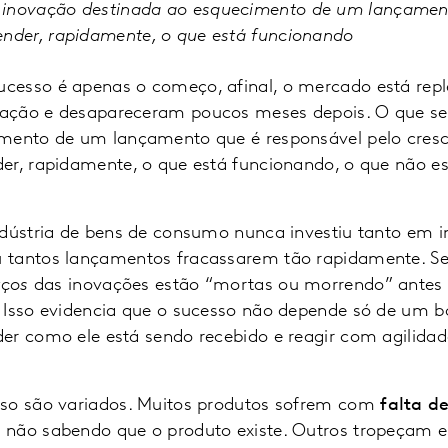
inovação destinada ao esquecimento de um lançament
nder, rapidamente, o que está funcionando
esso é apenas o começo, afinal, o mercado está repl
ação e desapareceram poucos meses depois. O que s
imento de um lançamento que é responsável pelo cres
er, rapidamente, o que está funcionando, o que não es
ndústria de bens de consumo nunca investiu tanto em 
 tantos lançamentos fracassarem tão rapidamente. S
rços
das inovações estão “mortas ou morrendo” antes 
 Isso evidencia que o sucesso não depende só de um 
er como ele está sendo recebido e reagir com agilidad
sso são variados. Muitos produtos sofrem com
falta d
 não sabendo que o produto existe. Outros tropeçam