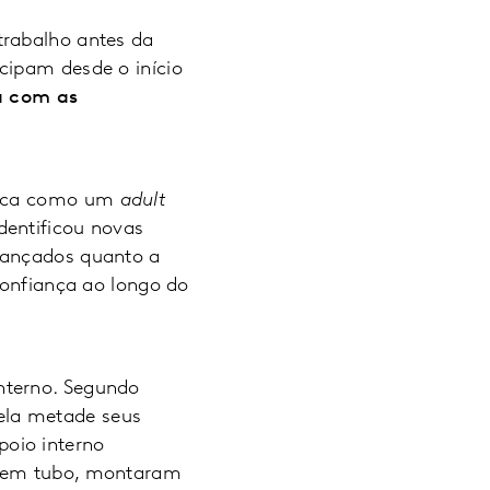
trabalho antes da
cipam desde o início
a com as
marca como um
adult
dentificou novas
lançados quanto a
confiança ao longo do
nterno. Segundo
ela metade seus
oio interno
 sem tubo, montaram