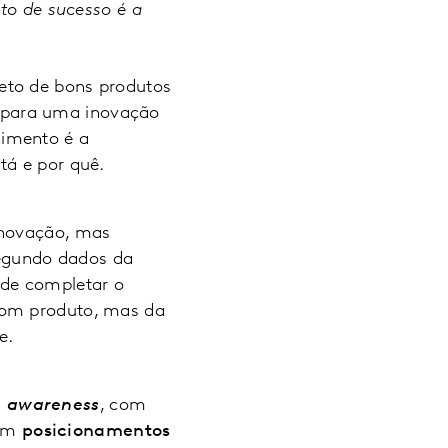
o de sucesso é a
eto de bons produtos
epara uma inovação
cimento é a
tá e por quê.
inovação, mas
egundo dados da
de completar o
bom produto, mas da
e.
e
awareness
, com
 em
posicionamentos