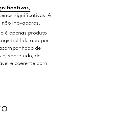
gnificativas,
nas significativas. A
 não inovadoras.
ão é apenas produto
gistral liderado por
i acompanhado de
 e, sobretudo, da
ável e coerente com
vo