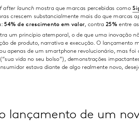
ff after launch
mostra que marcas percebidas como
Si
oras crescem substancialmente mais do que marcas ape
a:
54% de crescimento em valor
, contra
25%
entre as
stra um princípio atemporal, o de que uma inovação n
ão de produto, narrativa e execução. O lançamento ma
isou apenas de um smartphone revolucionário, mas fo
“sua vida no seu bolso”), demonstrações impactantes
nsumidor estava diante de algo realmente novo, desej
 do lançamento de um no