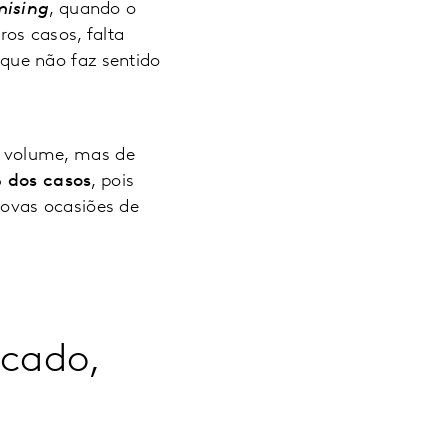
mising
, quando o
os casos, falta
que não faz sentido
o volume, mas de
 dos casos
, pois
ovas ocasiões de
icado,