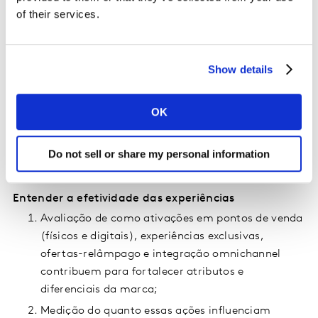
Mensurar a capacidade das ativações em construir
of their services.
equity de marca
Avaliação de awareness (espontânea, auxiliada e
de anúncios online);
Show details
Construção de credenciais e posicionamento da
marca no contexto do Natal e festas de fim de
OK
ano;
Impacto em indicadores de equity:
meaningfulness (relevância), diferenciação e
Do not sell or share my personal information
atributos específicos.
Entender a efetividade das experiências
Avaliação de como ativações em pontos de venda
(físicos e digitais), experiências exclusivas,
ofertas-relâmpago e integração omnichannel
contribuem para fortalecer atributos e
diferenciais da marca;
Medição do quanto essas ações influenciam