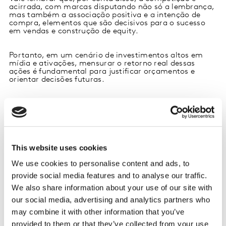
acirrada, com marcas disputando não só a lembrança,
mas também a associação positiva e a intenção de
compra, elementos que são decisivos para o sucesso
em vendas e construção de equity.
Portanto, em um cenário de investimentos altos em
mídia e ativações, mensurar o retorno real dessas
ações é fundamental para justificar orçamentos e
orientar decisões futuras.
O que é a pesquisa Gift Lift
Insights?
Para ajudar marcas neste fim de ano, a Kantar
This website uses cookies
desenvolveu a pesquisa
Gift Lift Insights
que utiliza
uma metodologia robusta para mensurar o impacto
We use cookies to personalise content and ads, to
das ativações durante a temporada de presentes.
provide social media features and to analyse our traffic.
We also share information about your use of our site with
Veja como ela funciona e o que entrega:
our social media, advertising and analytics partners who
may combine it with other information that you’ve
Objetivos da Pesquisa
provided to them or that they’ve collected from your use