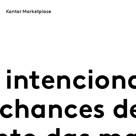
Kantar Marketplace
 intencion
 chances d