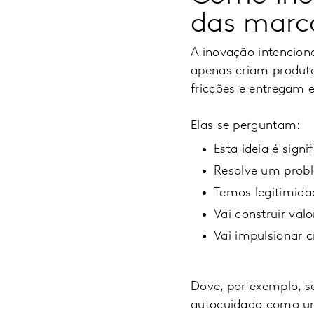
das marca
A inovação intencio
apenas criam produto
fricções e entregam 
Elas se perguntam:
Esta ideia é sign
Resolve um prob
Temos legitimida
Vai construir val
Vai impulsionar 
Dove, por exemplo, se
autocuidado como um