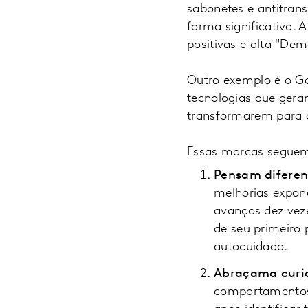
sabonetes e antitran
forma significativa.
positivas e alta "De
Outro exemplo é o Goo
tecnologias que gera
transformarem para a
Essas marcas seguem 
Pensam diferen
melhorias expone
avanços dez veze
de seu primeiro
autocuidado.
Abraçama curi
comportamentos 