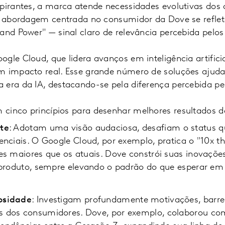
spirantes, a marca atende necessidades evolutivas dos
 A abordagem centrada no consumidor da Dove se refle
mand Power" — sinal claro de relevância percebida pelo
gle Cloud, que lidera avanços em inteligência artifici
m impacto real. Esse grande número de soluções ajuda
 era da IA, destacando-se pela diferença percebida p
cinco princípios para desenhar melhores resultados d
te
: Adotam uma visão audaciosa, desafiam o status 
nciais. O Google Cloud, por exemplo, pratica o "10x t
s maiores que os atuais. Dove constrói suas inovações
 produto, sempre elevando o padrão do que esperar em 
osidade
: Investigam profundamente motivações, barre
dos consumidores. Dove, por exemplo, colaborou co