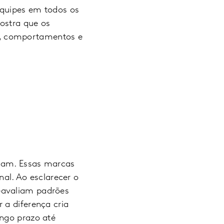
equipes em todos os
ostra que os
s, comportamentos e
riam. Essas marcas
l. Ao esclarecer o
eavaliam padrões
 a diferença cria
ongo prazo até