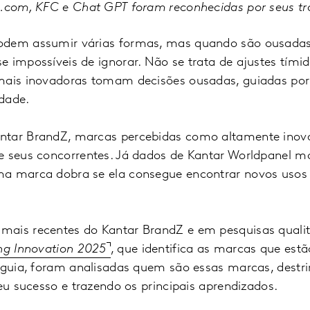
rip.com, KFC e Chat GPT foram reconhecidas por seus t
odem assumir várias formas, mas quando são ousadas,
 impossíveis de ignorar. Não se trata de ajustes tími
mais inovadoras tomam decisões ousadas, guiadas por
dade.
ntar BrandZ, marcas percebidas como altamente inov
e seus concorrentes. Já dados de Kantar Worldpanel 
a marca dobra se ela consegue encontrar novos usos 
ais recentes do Kantar BrandZ e em pesquisas qualit
ng Innovation 2025
, que identifica as marcas que est
e guia, foram analisadas quem são essas marcas, destr
seu sucesso e trazendo os principais aprendizados.