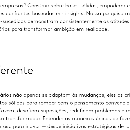
 empresas? Construir sobre bases sólidas, empoderar 
ões confiantes baseadas em insights. Nossa pesquisa m
-sucedidos demonstram consistentemente as atitude
rios para transformar ambição em realidade.
ferente
nários não apenas se adaptam às mudanças; eles as c
os sólidos para romper com o pensamento convenciona
fazem, desafiam suposições, redefinem problemas e r
o transformador. Entender as maneiras únicas de fazer
osa para inovar — desde iniciativas estratégicas de l