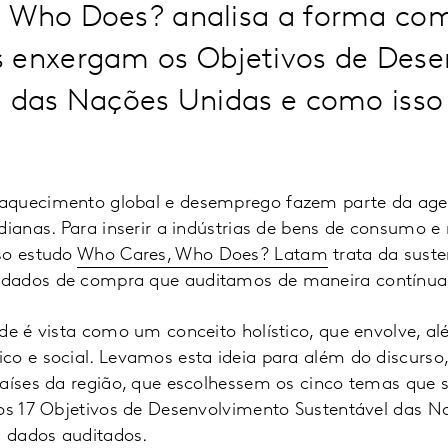
 Who Does? analisa a forma com
 enxergam os Objetivos de Des
l das Nações Unidas e como isso
aquecimento global e desemprego fazem parte da agen
dianas. Para inserir a indústrias de bens de consumo e r
so estudo
Who Cares, Who Does? Latam
trata da suste
dados de compra que auditamos de maneira contínu
de é vista como um conceito holístico, que envolve, al
co e social. Levamos esta ideia para além do discurso
países da região, que escolhessem os cinco temas que
 os 17 Objetivos de Desenvolvimento Sustentável das N
 dados auditados.