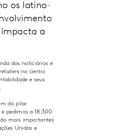
o os latino-
envolvimento
 impacta a
da dos noticiários e
etailers no centro
ntabilidade e seus
a.
ém do pilar
, e pedimos a 18.300
 são mais importantes
ações Unidas e