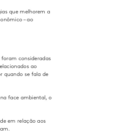
gias que melhorem a
conômico – ao
e foram consideradas
relacionados ao
r quando se fala de
 na face ambiental, o
ade em relação aos
dam.