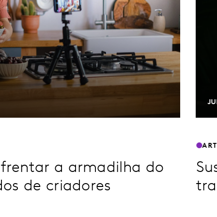
JU
AR
rentar a armadilha do
Su
os de criadores
tr