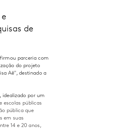
 e
quisas de
 firmou parceria com
ização do projeto
isa Aê", destinado a
o, idealizado por um
e escolas públicas
ão pública que
as em suas
tre 14 e 20 anos,