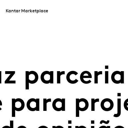
Kantar Marketplace
az parceri
 para proj