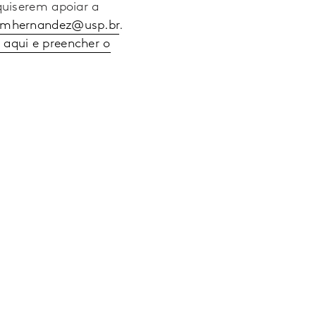
quiserem apoiar a
jmhernandez@usp.br
.
r aqui e preencher o