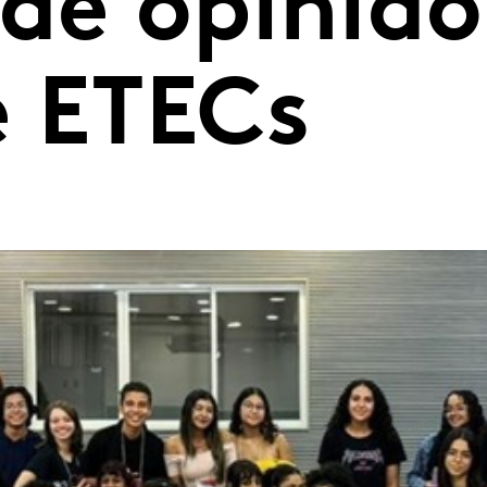
de opinião
e ETECs