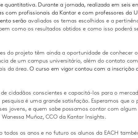
 e quantitativa. Durante a jornada, realizada em seis e
ras com profissionais da Kantar e com professores da U
ento serão
avaliados os temas escolhidos e a pertinên
em como os resultados obtidos e como isso poderá ser
tes do projeto têm ainda a oportunidade de conhecer o
ncia de um campus universitário, além do contato co
ais da área.
O curso em vigor contou com a inscrição d
de cidadãos conscientes e capacitá-los para o mercad
e pesquisa é uma grande satisfação. Esperamos que o p
esses jovens, e quem sabe possamos contar com algum
a Wanessa Muñoz, CCO da Kantar Insights.
do todos os anos e no futuro os alunos da EACH també